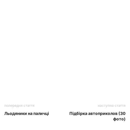
попередня стаття
наступна стаття
Льодяники на паличці
Підбірка автоприколов (30
фото)