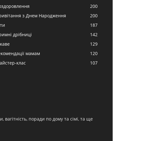
оздоровлення
200
ривітання з Днем Народження
200
іти
187
римні дрібниці
142
ікаве
129
екомендації мамам
120
айстер-клас
107
, вагітність, поради по дому та сімї, та ще