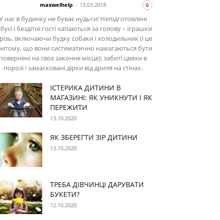
maxwelhelp
-
13.03.2018
0
У нас в будинку не буває нудьги! Непідготовлені
бусі і бездітні гості хапаються за голову – іграшки
різь, включаючи будку собаки і холодильник (і це
ритому, що вони систематично намагаються бути
повернені на своє законне місце); забиті цвяхи в
порозі і замасковані дірки від дриля на стінах.
ІСТЕРИКА ДИТИНИ В
МАГАЗИНІ: ЯК УНИКНУТИ І ЯК
ПЕРЕЖИТИ
13.10.2020
ЯК ЗБЕРЕГТИ ЗІР ДИТИНИ
13.10.2020
ТРЕБА ДІВЧИНЦІ ДАРУВАТИ
БУКЕТИ?
12.10.2020