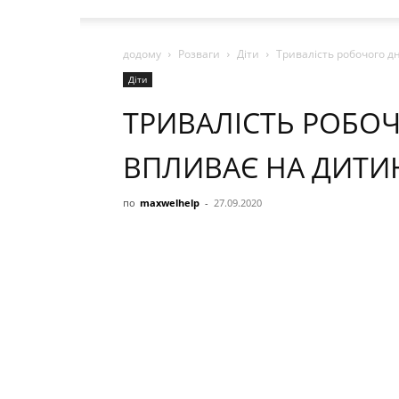
додому
Розваги
Діти
Тривалість робочого дн
Діти
ТРИВАЛІСТЬ РОБОЧ
ВПЛИВАЄ НА ДИТИ
по
maxwelhelp
-
27.09.2020