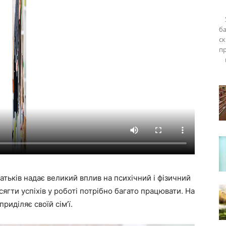
ба
ск
п
атьків надає великий вплив на психічний і фізичний
сягти успіхів у роботі потрібно багато працювати. На
риділяє своїй сім’ї.