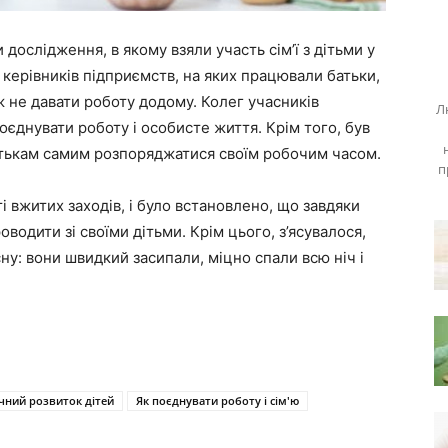
 дослідження, в якому взяли участь сім’ї з дітьми у
ту керівників підприємств, на яких працювали батьки,
ж не давати роботу додому. Колег учасників
Л
єднувати роботу і особисте життя. Крім того, був
атькам самим розпоряджатися своїм робочим часом.
п
 вжитих заходів, і було встановлено, що завдяки
водити зі своїми дітьми. Крім цього, з’ясувалося,
сну: вони швидкий засипали, міцно спали всю ніч і
чний розвиток дітей
Як поєднувати роботу і сім'ю