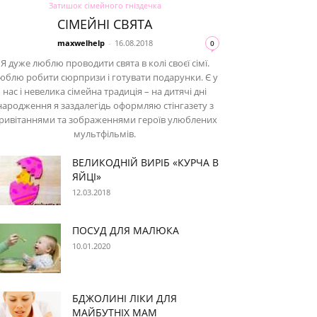
Затишок сімейного гніздечка
СІМЕЙНІ СВЯТА
maxwelhelp
-
16.08.2018
0
Я дуже люблю проводити свята в колі своєї сімї.
юблю робити сюрпризи і готувати подарунки. Є у
нас і невелика сімейна традиція – на дитячі дні
народження я заздалегідь оформляю стінгазету з
ривітаннями та зображеннями героїв улюблених
мультфільмів.
ВЕЛИКОДНІЙ ВИРІБ «КУРЧА В
ЯЙЦІ»
12.03.2018
ПОСУД ДЛЯ МАЛЮКА
10.01.2020
БДЖОЛИНІ ЛІКИ ДЛЯ
МАЙБУТНІХ МАМ