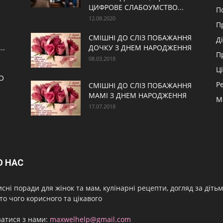
ЦИФРОВЕ СЛАБОУМСТВО...
П
12.08.2020
П
СМІШНІ ДО СЛІЗ ПОБАЖАННЯ
Д
..
ДОЧКУ З ДНЕМ НАРОДЖЕННЯ
П
08.03.2018
Ц
О
Р
СМІШНІ ДО СЛІЗ ПОБАЖАННЯ
МАМІ З ДНЕМ НАРОДЖЕННЯ
М
17.07.2018
О НАС
сні поради для жінок та мам, кулінарні рецепти, догляд за дітьми
то чого корисного та цікавого
затися з нами:
maxwelhelp@gmail.com