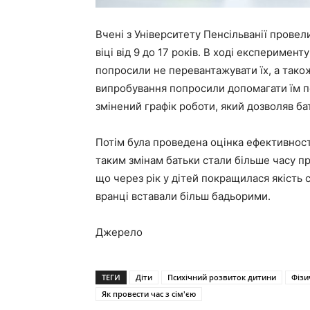
Вчені з Університету Пенсільванії провели
віці від 9 до 17 років. В ході експеримен
попросили не перевантажувати їх, а тако
випробування попросили допомагати їм по
змінений графік роботи, який дозволяв б
Потім була проведена оцінка ефективності
таким змінам батьки стали більше часу про
що через рік у дітей покращилася якість 
вранці вставали більш бадьорими.
Джерело
ТЕГИ
Діти
Психічний розвиток дитини
Фізи
Як провести час з сім'єю