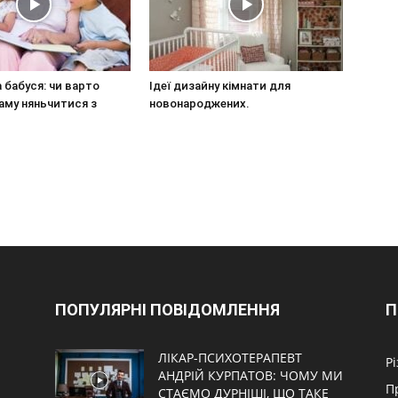
а бабуся: чи варто
Ідеї дизайну кімнати для
аму няньчитися з
новонароджених.
ПОПУЛЯРНІ ПОВІДОМЛЕННЯ
П
ЛІКАР-ПСИХОТЕРАПЕВТ
Р
АНДРІЙ КУРПАТОВ: ЧОМУ МИ
П
СТАЄМО ДУРНІШІ, ЩО ТАКЕ