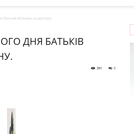
я батьків впливає на дитину.
ОГО ДНЯ БАТЬКІВ
НУ.
391
0