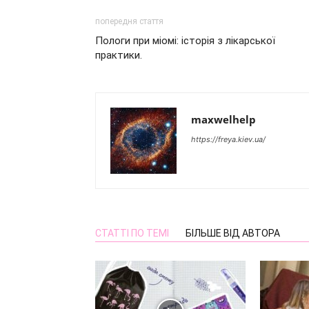
попередня стаття
Пологи при міомі: історія з лікарської
практики.
maxwelhelp
https://freya.kiev.ua/
СТАТТІ ПО ТЕМІ
БІЛЬШЕ ВІД АВТОРА