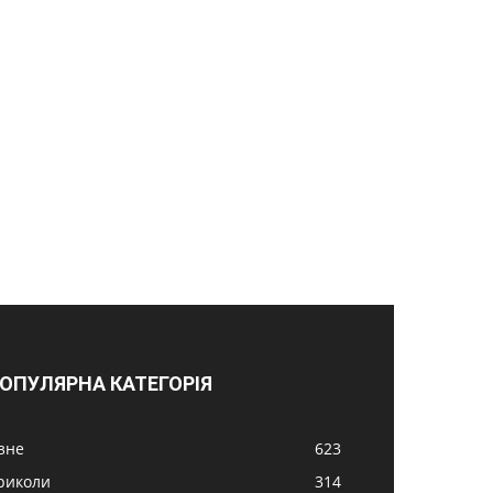
ОПУЛЯРНА КАТЕГОРІЯ
ізне
623
риколи
314