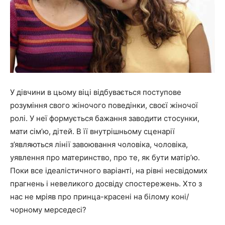
У дівчини в цьому віці відбувається поступове
розуміння свого жіночого поведінки, своєї жіночої
ролі. У неї формується бажання заводити стосунки,
мати сім’ю, дітей. В її внутрішньому сценарії
з’являються лінії завоювання чоловіка, чоловіка,
уявлення про материнство, про те, як бути матір’ю.
Поки все ідеалістичного варіанті, на рівні несвідомих
прагнень і невеликого досвіду спостережень. Хто з
нас не мріяв про принца-красені на білому коні/
чорному мерседесі?