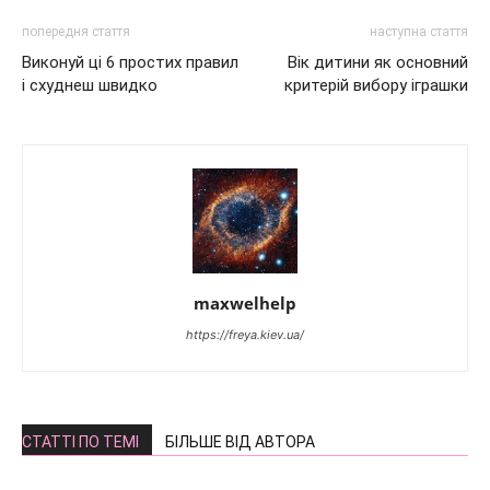
попередня стаття
наступна стаття
Виконуй ці 6 простих правил
Вік дитини як основний
і схуднеш швидко
критерій вибору іграшки
maxwelhelp
https://freya.kiev.ua/
СТАТТІ ПО ТЕМІ
БІЛЬШЕ ВІД АВТОРА