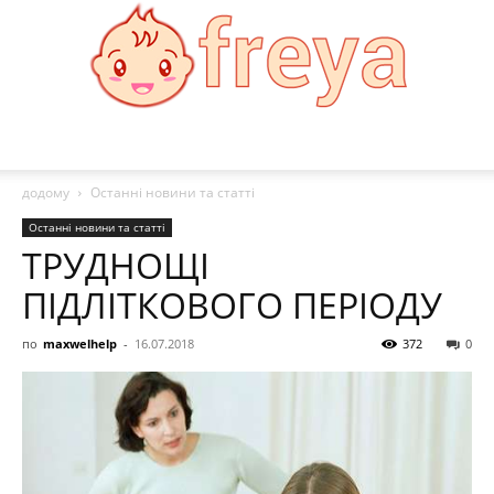
Freya:
додому
Останні новини та статті
Останні новини та статті
ТРУДНОЩІ
Мода,
ПІДЛІТКОВОГО ПЕРІОДУ
по
maxwelhelp
-
16.07.2018
372
0
здоровя,
рецепти