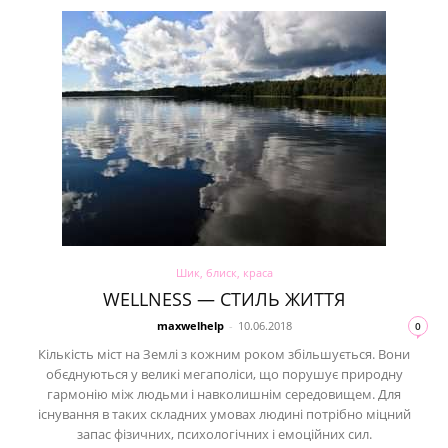
Шик, блиск, краса
WELLNESS — СТИЛЬ ЖИТТЯ
maxwelhelp
-
10.06.2018
0
Кількість міст на Землі з кожним роком збільшується. Вони
обєднуються у великі мегаполіси, що порушує природну
гармонію між людьми і навколишнім середовищем. Для
існування в таких складних умовах людині потрібно міцний
запас фізичних, психологічних і емоційних сил.