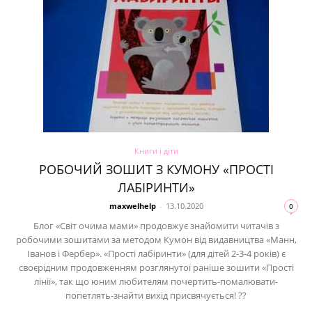
Книги і діти
РОБОЧИЙ ЗОШИТ З КУМОНУ «ПРОСТІ
ЛАБІРИНТИ»
maxwelhelp
-
13.10.2020
0
Блог «Світ очима мами» продовжує знайомити читачів з
робочими зошитами за методом Кумон від видавництва «Манн,
Іванов і Фербер». «Прості лабіринти» (для дітей 2-3-4 років) є
своєрідним продовженням розглянутої раніше зошити «Прості
лінії», так що юним любителям почертить-помалювати-
попетлять-знайти вихід присвячується! ??