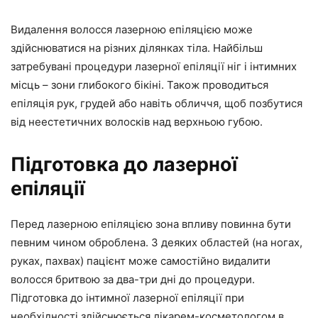
Видалення волосся лазерною епіляцією може
здійснюватися на різних ділянках тіла. Найбільш
затребувані процедури лазерної епіляції ніг і інтимних
місць – зони глибокого бікіні. Також проводиться
епіляція рук, грудей або навіть обличчя, щоб позбутися
від неестетичних волосків над верхньою губою.
Підготовка до лазерної
епіляції
Перед лазерною епіляцією зона впливу повинна бути
певним чином оброблена. З деяких областей (на ногах,
руках, пахвах) пацієнт може самостійно видалити
волосся бритвою за два-три дні до процедури.
Підготовка до інтимної лазерної епіляції при
необхідності здійснюється лікарем-косметологом в