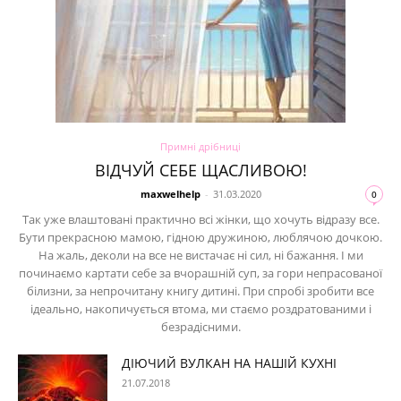
Примні дрібниці
ВІДЧУЙ СЕБЕ ЩАСЛИВОЮ!
maxwelhelp
-
31.03.2020
0
Так уже влаштовані практично всі жінки, що хочуть відразу все.
Бути прекрасною мамою, гідною дружиною, люблячою дочкою.
На жаль, деколи на все не вистачає ні сил, ні бажання. І ми
починаємо картати себе за вчорашній суп, за гори непрасованої
білизни, за непрочитану книгу дитині. При спробі зробити все
ідеально, накопичується втома, ми стаємо роздратованими і
безрадісними.
ДІЮЧИЙ ВУЛКАН НА НАШІЙ КУХНІ
21.07.2018