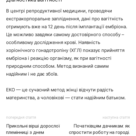
В центрі репродуктивної медицини, проводячи
екстракорпоральне запліднення, дані про вагітність
отримують вже на 12 день після імплантації ембріона.
Це можливо завдяки самому достовірного способу –
особливому дослідження крові. Наявність
хоріонічного гонадотропіну (ХГЛ) показує прийняття
ембріона і реакцію організму, як при вагітності
природним способом. Метод визнаний самим
надійним і не дає збоїв.
ЕКО — це сучасний метод жінці відчути радість
материнства, а чоловікові — стати надійним батьком.
попередня стаття
наступна стаття
Прикольні вірші дорослої
Початківцям дачникам: як
племінниці з днем
спростити роботу на городі.