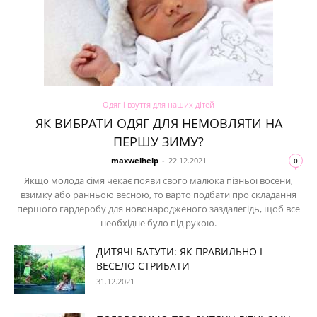
Одяг і взуття для наших дітей
ЯК ВИБРАТИ ОДЯГ ДЛЯ НЕМОВЛЯТИ НА
ПЕРШУ ЗИМУ?
maxwelhelp
-
22.12.2021
0
Якщо молода сімя чекає появи свого малюка пізньої восени,
взимку або ранньою весною, то варто подбати про складання
першого гардеробу для новонародженого заздалегідь, щоб все
необхідне було під рукою.
ДИТЯЧІ БАТУТИ: ЯК ПРАВИЛЬНО І
ВЕСЕЛО СТРИБАТИ
31.12.2021