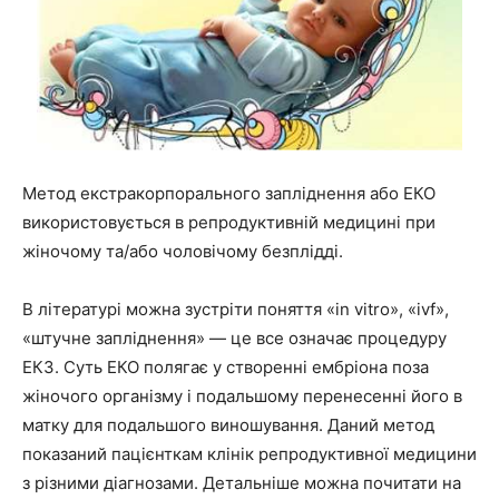
Метод екстракорпорального запліднення або ЕКО
використовується в репродуктивній медицині при
жіночому та/або чоловічому безплідді.
В літературі можна зустріти поняття «in vitro», «ivf»,
«штучне запліднення» — це все означає процедуру
ЕКЗ. Суть ЕКО полягає у створенні ембріона поза
жіночого організму і подальшому перенесенні його в
матку для подальшого виношування. Даний метод
показаний пацієнткам клінік репродуктивної медицини
з різними діагнозами.
Детальніше можна почитати на