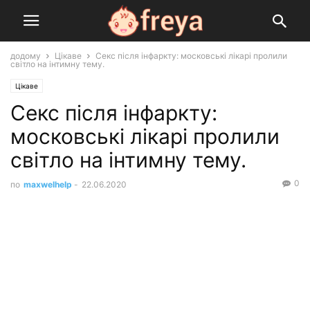
додому
Цікаве
Секс після інфаркту: московські лікарі пролили
світло на інтимну тему.
Цікаве
Секс після інфаркту:
московські лікарі пролили
світло на інтимну тему.
0
по
maxwelhelp
-
22.06.2020