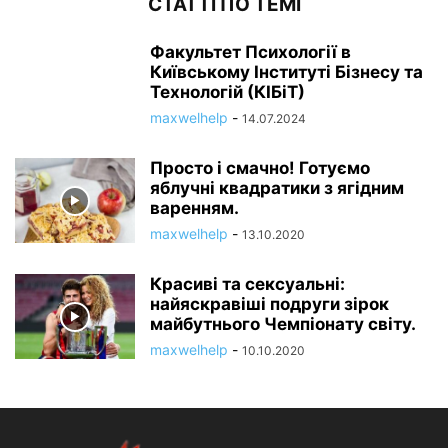
СТАТТІ ПО ТЕМІ
Факультет Психології в
Київському Інституті Бізнесу та
Технологій (КІБіТ)
maxwelhelp
-
14.07.2024
Просто і смачно! Готуємо
яблучні квадратики з ягідним
варенням.
maxwelhelp
-
13.10.2020
Красиві та сексуальні:
найяскравіші подруги зірок
майбутнього Чемпіонату світу.
maxwelhelp
-
10.10.2020