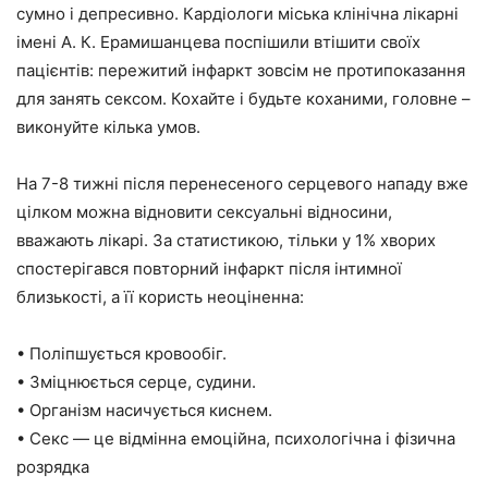
сумно і депресивно. Кардіологи міська клінічна лікарні
імені А. К. Ерамишанцева поспішили втішити своїх
пацієнтів: пережитий інфаркт зовсім не протипоказання
для занять сексом. Кохайте і будьте коханими, головне –
виконуйте кілька умов.
На 7-8 тижні після перенесеного серцевого нападу вже
цілком можна відновити сексуальні відносини,
вважають лікарі. За статистикою, тільки у 1% хворих
спостерігався повторний інфаркт після інтимної
близькості, а її користь неоціненна:
• Поліпшується кровообіг.
• Зміцнюється серце, судини.
• Організм насичується киснем.
• Секс — це відмінна емоційна, психологічна і фізична
розрядка