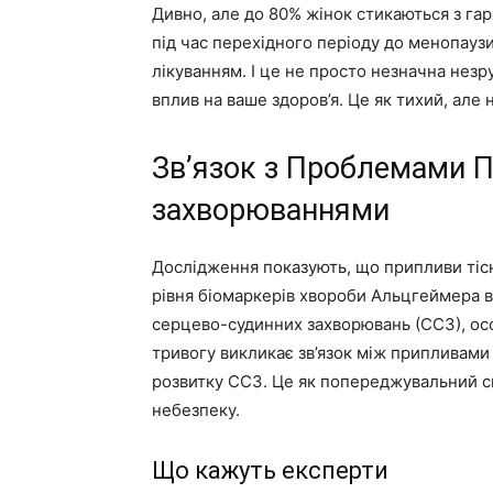
Дивно, але до 80% жінок стикаються з г
під час перехідного періоду до менопаузи
лікуванням. І це не просто незначна нез
вплив на ваше здоров’я. Це як тихий, але 
Зв’язок з Проблемами П
захворюваннями
Дослідження показують, що припливи тісн
рівня біомаркерів хвороби Альцгеймера в 
серцево-судинних захворювань (ССЗ), ос
тривогу викликає зв’язок між припливами
розвитку ССЗ. Це як попереджувальний с
небезпеку.
Що кажуть експерти