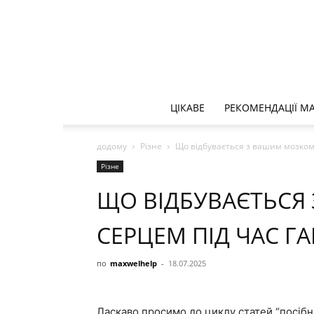
ЦІКАВЕ
РЕКОМЕНДАЦІЇ 
додому
Різне
Що відбувається з вашим мозком 
Різне
ЩО ВІДБУВАЄТЬСЯ
СЕРЦЕМ ПІД ЧАС Г
по
maxwelhelp
-
18.07.2025
Ласкаво просимо до циклу статей “посібн