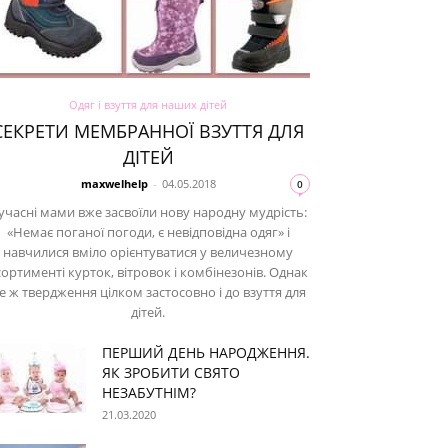
Одяг і взуття для наших дітей
СЕКРЕТИ МЕМБРАННОЇ ВЗУТТЯ ДЛЯ
ДІТЕЙ
maxwelhelp
-
04.05.2018
0
учасні мами вже засвоїли нову народну мудрість:
«Немає поганої погоди, є невідповідна одяг» і
навчилися вміло орієнтуватися у величезному
сортименті курток, вітровок і комбінезонів. Однак
е ж твердження цілком застосовно і до взуття для
дітей.
ПЕРШИЙ ДЕНЬ НАРОДЖЕННЯ.
ЯК ЗРОБИТИ СВЯТО
НЕЗАБУТНІМ?
21.03.2020