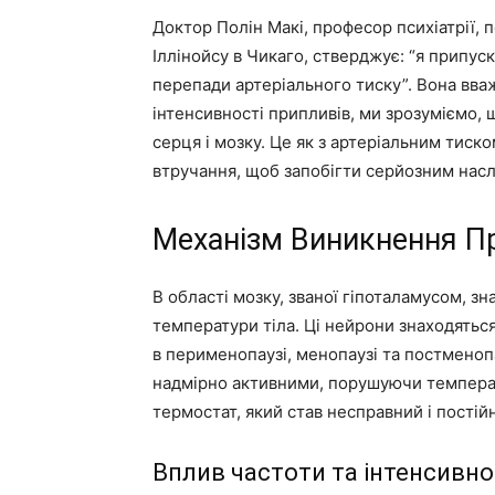
Доктор Полін Макі, професор психіатрії, п
Іллінойсу в Чикаго, стверджує: “я припуск
перепади артеріального тиску”. Вона вваж
інтенсивності припливів, ми зрозуміємо, 
серця і мозку. Це як з артеріальним тиск
втручання, щоб запобігти серйозним насл
Механізм Виникнення Пр
В області мозку, званої гіпоталамусом, з
температури тіла. Ці нейрони знаходятьс
в перименопаузі, менопаузі та постменоп
надмірно активними, порушуючи температ
термостат, який став несправний і постій
Вплив частоти та інтенсивно