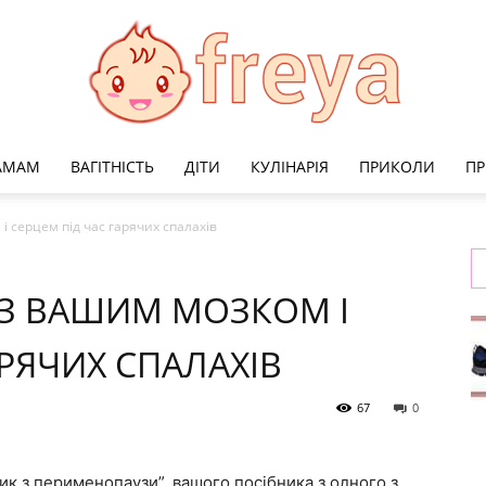
МАМАМ
ВАГІТНІСТЬ
ДІТИ
КУЛІНАРІЯ
ПРИКОЛИ
ПР
Freya
і серцем під час гарячих спалахів
 З ВАШИМ МОЗКОМ І
АРЯЧИХ СПАЛАХІВ
67
0
ик з перименопаузи”, вашого посібника з одного з