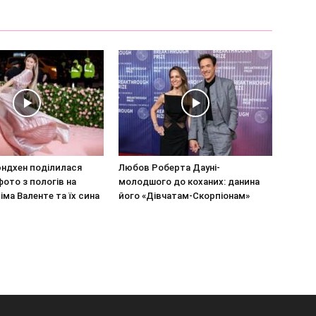
ндхен поділилася
Любов Роберта Дауні-
фото з пологів на
молодшого до коханих: данина
іма Валенте та їх сина
його «Дівчатам-Скорпіонам»