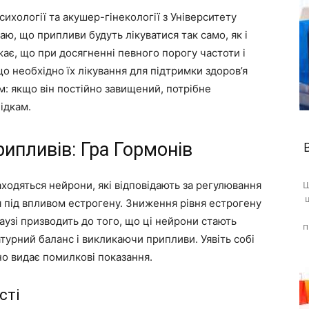
сихології та акушер-гінекології з Університету
аю, що припливи будуть лікуватися так само, як і
ає, що при досягненні певного порогу частоти і
що необхідно їх лікування для підтримки здоров’я
ом: якщо він постійно завищений, потрібне
ідкам.
ипливів: Гра Гормонів
находяться нейрони, які відповідають за регулювання
Ш
я під впливом естрогену. Зниження рівня естрогену
аузі призводить до того, що ці нейрони стають
п
урний баланс і викликаючи припливи. Уявіть собі
но видає помилкові показання.
сті