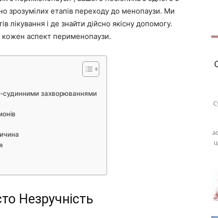
но зрозумілих етапів переходу до менопаузи. Ми
ів лікування і де знайти дійсно якісну допомогу.
 кожен аспект перименопаузи.
во-судинними захворюваннями
С
монів
а
ричина
ц
я
то Незручність