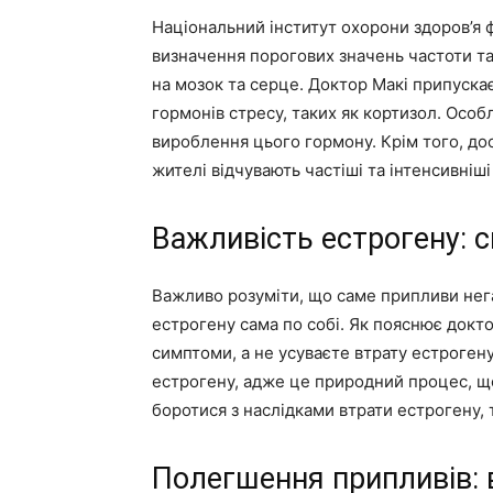
Національний інститут охорони здоров’я ф
визначення порогових значень частоти та
на мозок та серце. Доктор Макі припуск
гормонів стресу, таких як кортизол. Особ
вироблення цього гормону. Крім того, до
жителі відчувають частіші та інтенсивніші 
Важливість естрогену: 
Важливо розуміти, що саме припливи нега
естрогену сама по собі. Як пояснює доктор
симптоми, а не усуваєте втрату естрогену
естрогену, адже це природний процес, щ
боротися з наслідками втрати естрогену,
Полегшення припливів: 