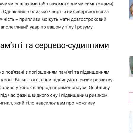
арячими спалахами (або вазомоторними симптомами)
. Однак лише близько чверті з них звертаються за
ручність – припливи можуть мати довгостроковий
наполегливий удар по вашому тілу і розуму.
ам’яті та серцево-судинними
о пов’язані з погіршенням пам’яті та підвищенням
крові. Більш того, вони підвищують ризик розвитку
обливо у жінок в період перименопаузи. Особливу
 під час фази швидкого сну і підвищеним ризиком
игнал, який тіло надсилає вам про можливу