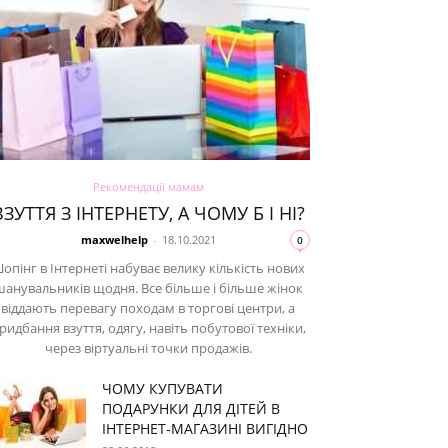
Рекомендації мамам
ВЗУТТЯ З ІНТЕРНЕТУ, А ЧОМУ Б І НІ?
maxwelhelp
-
18.10.2021
0
опінг в Інтернеті набуває велику кількість нових
шанувальників щодня. Все більше і більше жінок
віддають перевагу походам в торгові центри, а
ридбання взуття, одягу, навіть побутової техніки,
через віртуальні точки продажів.
ЧОМУ КУПУВАТИ
ПОДАРУНКИ ДЛЯ ДІТЕЙ В
ІНТЕРНЕТ-МАГАЗИНІ ВИГІДНО