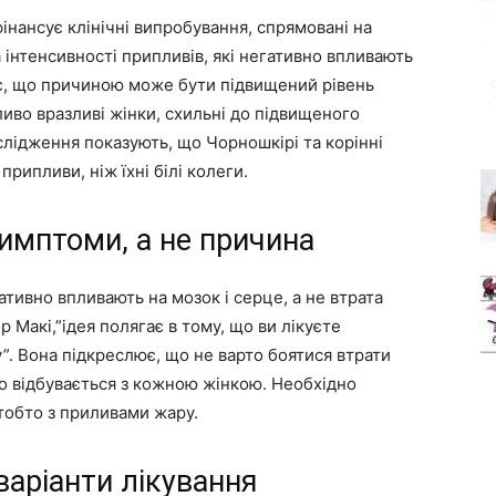
інансує клінічні випробування, спрямовані на
 інтенсивності припливів, які негативно впливають
ає, що причиною може бути підвищений рівень
ливо вразливі жінки, схильні до підвищеного
слідження показують, що Чорношкірі та корінні
припливи, ніж їхні білі колеги.
симптоми, а не причина
тивно впливають на мозок і серце, а не втрата
 Макі,”ідея полягає в тому, що ви лікуєте
”. Вона підкреслює, що не варто боятися втрати
о відбувається з кожною жінкою. Необхідно
 тобто з приливами жару.
варіанти лікування