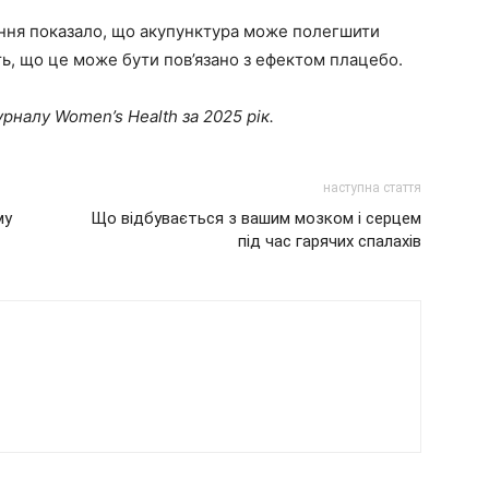
ння показало, що акупунктура може полегшити
ь, що це може бути пов’язано з ефектом плацебо.
рналу Women’s Health за 2025 рік.
наступна стаття
му
Що відбувається з вашим мозком і серцем
під час гарячих спалахів