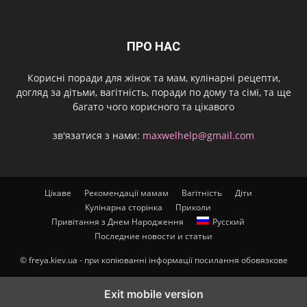
ПРО НАС
Корисні поради для жінок та мам, кулінарні рецепти,
догляд за дітьми, вагітність, поради по дому та сімї, та ще
багато чого корисного та цікавого
зв'язатися з нами:
maxwelhelp@gmail.com
Цікаве
Рекомендації мамам
Вагітність
Діти
Кулінарна сторінка
Приколи
Привітання з Днем Народження
Русский
Последние новости и статьи
© freya.kiev.ua - при копіюванні інформації посилання обовязкове
Exit mobile version