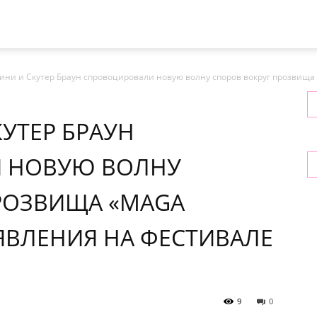
ини и Скутер Браун спровоцировали новую волну споров вокруг прозвища 
УТЕР БРАУН
 НОВУЮ ВОЛНУ
РОЗВИЩА «MAGA
ЯВЛЕНИЯ НА ФЕСТИВАЛЕ
9
0