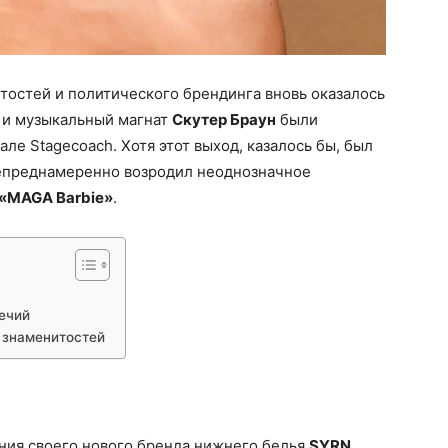
остей и политического брендинга вновь оказалось
и музыкальный магнат
Скутер Браун
были
е Stagecoach. Хотя этот выход, казалось бы, был
непреднамеренно возродил неоднозначное
«MAGA Barbie»
.
ечий
 знаменитостей
ния своего нового бренда нижнего белья
SYRN
,