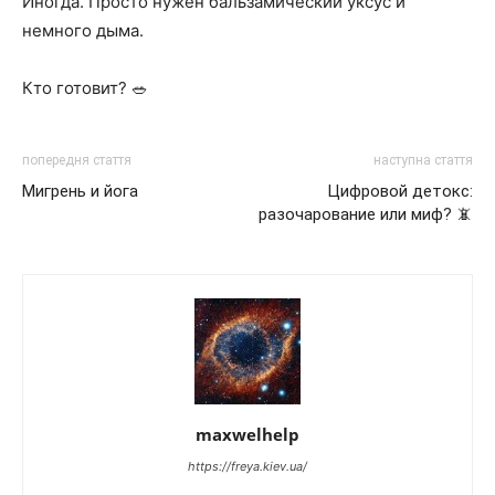
Иногда. Просто нужен бальзамический уксус и
немного дыма.
Кто готовит? 🥗
попередня стаття
наступна стаття
Мигрень и йога
Цифровой детокс:
разочарование или миф? 📵
maxwelhelp
https://freya.kiev.ua/