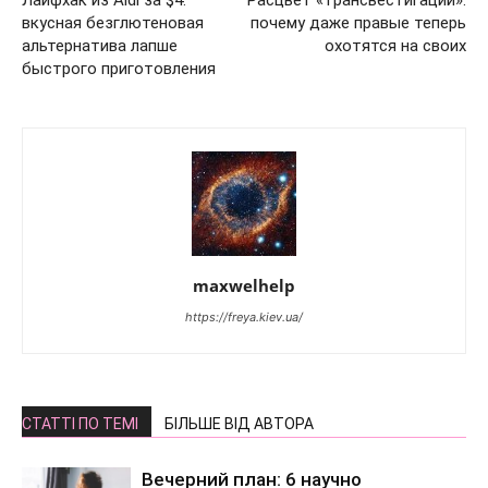
Лайфхак из Aldi за $4:
Расцвет «трансвестигации»:
вкусная безглютеновая
почему даже правые теперь
альтернатива лапше
охотятся на своих
быстрого приготовления
maxwelhelp
https://freya.kiev.ua/
СТАТТІ ПО ТЕМІ
БІЛЬШЕ ВІД АВТОРА
Вечерний план: 6 научно