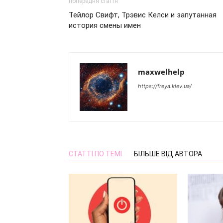
попередня стаття
Тейлор Свифт, Трэвис Келси и запутанная
история смены имен
maxwelhelp
https://freya.kiev.ua/
СТАТТІ ПО ТЕМІ
БІЛЬШЕ ВІД АВТОРА