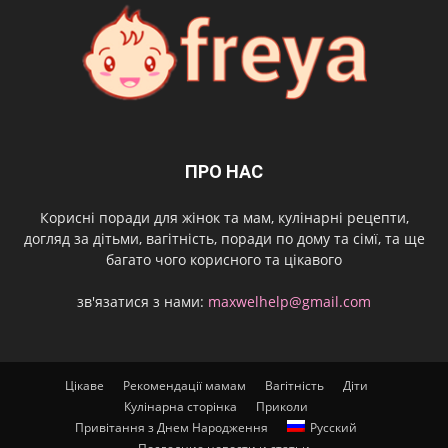
ПРО НАС
Корисні поради для жінок та мам, кулінарні рецепти,
догляд за дітьми, вагітність, поради по дому та сімї, та ще
багато чого корисного та цікавого
зв'язатися з нами:
maxwelhelp@gmail.com
Цікаве
Рекомендації мамам
Вагітність
Діти
Кулінарна сторінка
Приколи
Привітання з Днем Народження
Русский