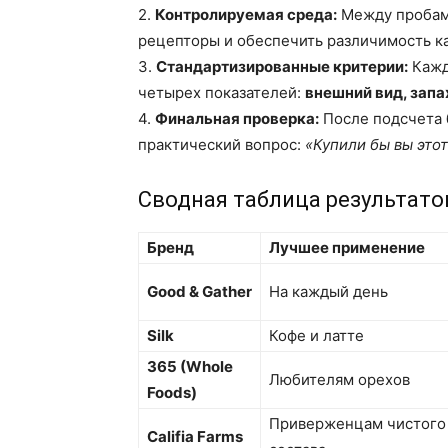
2.
Контролируемая среда:
Между пробами
рецепторы и обеспечить различимость ка
3.
Стандартизированные критерии:
Кажд
четырех показателей:
внешний вид, запах
4.
Финальная проверка:
После подсчета 
практический вопрос:
«Купили бы вы это
Сводная таблица результато
Бренд
Лучшее применение
Good & Gather
На каждый день
Silk
Кофе и латте
365 (Whole
Любителям орехов
Foods)
Приверженцам чистого
Califia Farms