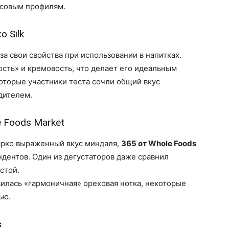
усовым профилям.
 Silk
за свои свойства при использовании в напитках.
сть» и кремовость, что делает его идеальным
которые участники теста сочли общий вкус
дителем.
e Foods Market
 ярко выраженный вкус миндаля,
365 от Whole Foods
ндентов. Один из дегустаторов даже сравнил
стой.
илась «гармоничная» ореховая нотка, некоторые
ью.
s