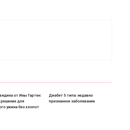
вядина от Ины Гартен:
Диабет 5 типа: недавно
 решение для
признанное заболевание
ого ужина без хлопот