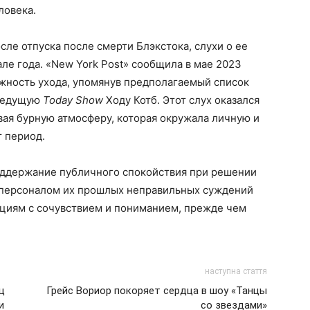
ловека.
сле отпуска после смерти Блэкстока, слухи о ее
ле года. «New York Post» сообщила в мае 2023
ожность ухода, упомянув предполагаемый список
 ведущую
Today Show
Ходу Котб. Этот слух оказался
ая бурную атмосферу, которая окружала личную и
 период.
оддержание публичного спокойствия при решении
 персоналом их прошлых неправильных суждений
ациям с сочувствием и пониманием, прежде чем
наступна стаття
ц
Грейс Вориор покоряет сердца в шоу «Танцы
и
со звездами»