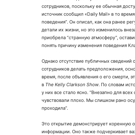
сотрудников, поскольку ее обычная дост
источник сообщил «Daily Mail» в то врем
поведения”. Он описал, как она ранее р
детали их жизни, но это изменилось вне
приобрела “странную атмосферу”, остав
понять причину изменения поведения Кл
Однако отсутствие публичных сведений о
сотрудников делать предположения, осн
время, после объявления о его смерти, 
в
The Kelly Clarkson Show
. По словам ист
у них все стало ясно. “Внезапно для всех 
чувствовали плохо. Мы слишком рано осуд
проходила”.
Это открытие демонстрирует коренную о
информации. Оно также подчеркивает ва