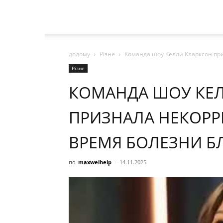
додому
Різне
Команда шоу Келли Кларксон при
Різне
КОМАНДА ШОУ КЕ
ПРИЗНАЛА НЕКОРР
ВРЕМЯ БОЛЕЗНИ Б
по
maxwelhelp
-
14.11.2025