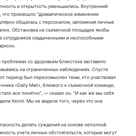
упность и открытость уменьшились. Внутренний
я, что произошло “драматическое изменение
егулярно общалась с персоналом, запоминая личные
запно. Обстановка на съемочной площадке якобы
ив сотрудников озадаченными и неспособными
арксон.
 проблемах со здоровьем Блэкстока заставило
овываясь на ограниченных наблюдениях. Спустя
этот период был переосмыслен теми, кто участвовал
очника «Daily Mail», близкого к съемочной команде,
стало все понятно”, — сказал он. “И как же мы себя
или Келлі. Мы не видели того, через что она
пасность делать суждения на основе неполной
жность учета личных обстоятельств, которые могут