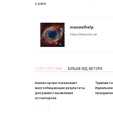
о раке
maxwelhelp
https://freya.kiev.ua/
СТАТТІ ПО ТЕМІ
БІЛЬШЕ ВІД АВТОРА
Анализ крови показывает
Тушеная го
многообещающие результаты
Идеальное
для раннего выявления
праздничн
остеопороза