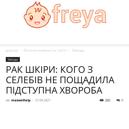
Freya:
додому
Останні новини та статті
Звёзды
Звёзды
РАК ШКІРИ: КОГО З
Мода,
СЕЛЕБІВ НЕ ПОЩАДИЛА
ПІДСТУПНА ХВОРОБА
здоровя,
по
maxwelhelp
-
27.09.2021
202
0
рецепти