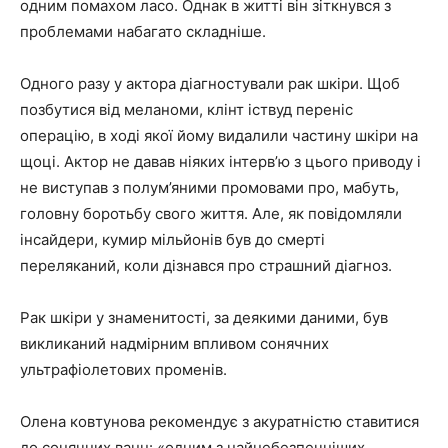
одним помахом ласо. Однак в житті він зіткнувся з
проблемами набагато складніше.
Одного разу у актора діагностували рак шкіри. Щоб
позбутися від меланоми, клінт іствуд переніс
операцію, в ході якої йому видалили частину шкіри на
щоці. Актор не давав ніяких інтерв’ю з цього приводу і
не виступав з полум’яними промовами про, мабуть,
головну боротьбу свого життя. Але, як повідомляли
інсайдери, кумир мільйонів був до смерті
переляканий, коли дізнався про страшний діагноз.
Рак шкіри у знаменитості, за деякими даними, був
викликаний надмірним впливом сонячних
ультрафіолетових променів.
Олена ковтунова рекомендує з акуратністю ставитися
до сонячних ванн: «одним з найнебезпечніших