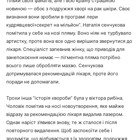
тільки своїх фанатів, але і всю країну страшною
новиною — обоє з подружжя хворі на рак шкіри. Своє
визнання вони зробили в програмі лери
кудрявцевої»секрет на мільйон”. Наталія сенчукова
помітила у себе на нозі пляму. Воно ніяк не турбувало
артистку, проте вона все одно вирішила звернутися до
лікаря. Спеціаліст запевнив жінку, що приводів для
занепокоєння немає — пігментна пляма потрібно
всього лише обробляти маззю. Сенчукова
дотримувалася рекомендацій лікаря, проте його
поради не допомагали.
Трохи інша “історія хвороби” була у віктора рибіна.
Чоловік помітив на носі новоутворення, яке майже
відразу за рекомендацією лікаря видалив лазером.
Однак наріст з’явився знову, те ж сталося і після
повторного видалення. Щоб заспокоїти себе і
зрозуміти, що відбувається з їх здоров’ям, подружжя