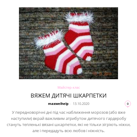
Майстер-клас
ВЯЖЕМ ДИТЯЧІ ШКАРПЕТКИ
maxwelhelp
-
13.10.2020
0
У передноворічні дні під час наближення морозов (або вже
наступили) вкрай важливим атрибутом дитячого гардеробу
стануть тепленькі вязані шкарпетки, які не тільки зігріють ніжки,
але і передадуть всю любов і ніжність.