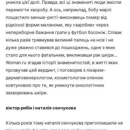
уникла цієї долі. Правда, всі ці знамениті люди змогли
перемогти хворобу. А ось, наприклад, бобу марлі
пощастило менше-реггі-виконавець помер від
рідкісної форми меланоми, яку «заробив» через
непереборне бажання грати у футбол босоніж. Співак
кілька разів травмував великий палець на нозі і не
дуже уважно ставився до пошкоджень, одне з яких
стало для нього фатальним, викликавши рак шкіри…
Woman.ru згадав історії знаменитостей, в житті яких
прозвучав цей вердикт, і поговорив з лікарем-
дерматовенерологом, косметологом оленою
ковтуновою про те, як уникнути онкологічних
захворювань шкіри.
віктор рибін і наталія сенчукова
Кілька років тому наталія сенчукова приголомшили не