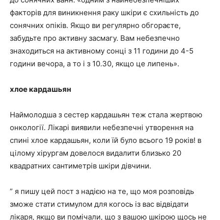
факторів для виникнення раку шкіри є схильність до
сонячних опіків. Якщо ви регулярно обгораєте,
забудьте про активну засмагу. Вам небезпечно
знаходиться на активному сонці з 11 години до 4-5
години вечора, а то і з 10.30, якщо це липень».
хлое кардашьян
Наймолодша з сестер кардашьян теж стала жертвою
онкології. Лікарі виявили небезпечні утворення на
спині хлое кардашьян, коли їй було всього 19 років! в
цілому хірургам довелося видалити близько 20
квадратних сантиметрів шкіри дівчини.
” я пишу цей пост з надією на те, що моя розповідь
зможе стати стимулом для когось із вас відвідати
лікаря, якщо ви помічали, що з вашою шкірою щось не