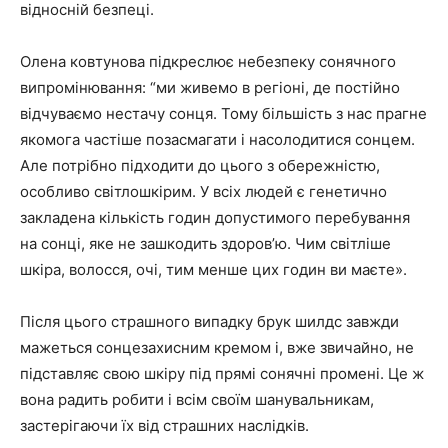
відносній безпеці.
Олена ковтунова підкреслює небезпеку сонячного
випромінювання: “ми живемо в регіоні, де постійно
відчуваємо нестачу сонця. Тому більшість з нас прагне
якомога частіше позасмагати і насолодитися сонцем.
Але потрібно підходити до цього з обережністю,
особливо світлошкірим. У всіх людей є генетично
закладена кількість годин допустимого перебування
на сонці, яке не зашкодить здоров’ю. Чим світліше
шкіра, волосся, очі, тим менше цих годин ви маєте».
Після цього страшного випадку брук шилдс завжди
мажеться сонцезахисним кремом і, вже звичайно, не
підставляє свою шкіру під прямі сонячні промені. Це ж
вона радить робити і всім своїм шанувальникам,
застерігаючи їх від страшних наслідків.