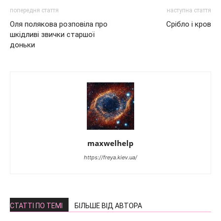
попередня стаття
наступна стаття
Оля полякова розповіла про
Срібло і кров
шкідливі звички старшої
доньки
maxwelhelp
https://freya.kiev.ua/
СТАТТІ ПО ТЕМІ
БІЛЬШЕ ВІД АВТОРА