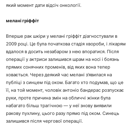
який момент дати відсіч онкології.
мелані гріффіт
Вперше рак шкіри у мелані гріффіт діагностували в
2009 році. Це була початкова стадія хвороби, і лікарям
вдалося в досить незабаром з нею впоратися. Після
операції у актриси залишився шрам на носі і боязнь
прямих сонячних променів, від яких вона тепер
ховається. Через деякий час мелані з’явилася на
публіці з синцем під оком. Багато хто подумав, що це
її, на той момент, чоловік антоніо бандерас розпускає
руки, проте причина змін на обличчі жінки була
набагато більш трагічною — у неї знову виявили
ракову пухлину, цього разу прямо під оком. Синець
залишився після чергової операції.