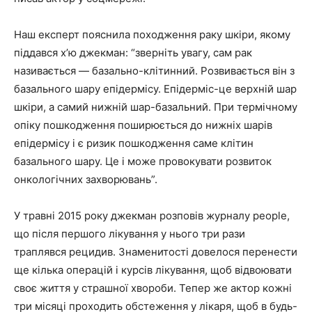
Наш експерт пояснила походження раку шкіри, якому
піддався х’ю джекман: “зверніть увагу, сам рак
називається — базально-клітинний. Розвивається він з
базального шару епідермісу. Епідерміс-це верхній шар
шкіри, а самий нижній шар-базальний. При термічному
опіку пошкодження поширюється до нижніх шарів
епідермісу і є ризик пошкодження саме клітин
базального шару. Це і може провокувати розвиток
онкологічних захворювань”.
У травні 2015 року джекман розповів журналу people,
що після першого лікування у нього три рази
траплявся рецидив. Знаменитості довелося перенести
ще кілька операцій і курсів лікування, щоб відвоювати
своє життя у страшної хвороби. Тепер же актор кожні
три місяці проходить обстеження у лікаря, щоб в будь-