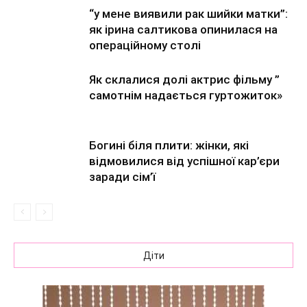
“у мене виявили рак шийки матки”:
як ірина салтикова опинилася на
операційному столі
Як склалися долі актрис фільму ”
самотнім надається гуртожиток»
Богині біля плити: жінки, які
відмовилися від успішної кар’єри
заради сім’ї
Діти