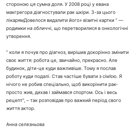
стороною ця сумна доля. У 2008 році у евана
макгрегора діагностували рак шкіри. З-за цього
лікарямДовелося видалити його» візитні картки ” —
родимки на обличчі, що перетворилися в онкологічні
утворення.
” коли я почув про діагноз, вирішив докорінно змінити
своє життя: робота це, звичайно, прекрасно. Але
будинок, діти-це куди важливіше. Тому я послав
роботу куди подалі. Став частіше бувати з сім’єю. Я
нічого не робив спеціально, щоб викорінити рак-
просто жив, дихав і займався спортом. Ось і весь
рецепт”, – так розповідав про важкий період свого
життя актор.
Анна селезньова