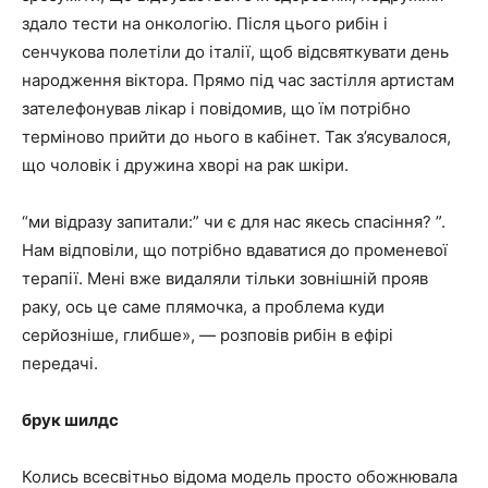
здало тести на онкологію. Після цього рибін і
сенчукова полетіли до італії, щоб відсвяткувати день
народження віктора. Прямо під час застілля артистам
зателефонував лікар і повідомив, що їм потрібно
терміново прийти до нього в кабінет. Так з’ясувалося,
що чоловік і дружина хворі на рак шкіри.
“ми відразу запитали:” чи є для нас якесь спасіння? ”.
Нам відповіли, що потрібно вдаватися до променевої
терапії. Мені вже видаляли тільки зовнішній прояв
раку, ось це саме плямочка, а проблема куди
серйозніше, глибше», — розповів рибін в ефірі
передачі.
брук шилдс
Колись всесвітньо відома модель просто обожнювала