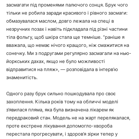
засмагати під променями палючого сонця. Брук чого
тільки не робила заради красивого і рівного засмаги:
обмазувалася маслом, довго лежала на спеці в
незручних позах і навіть підкладала під різні частини
тіла фольгу, щоб шкіра стала ще темніше. “раніше я
вважала, що немає нічого кращого, ніж смажитися на
сонечку. Ми з подругами регулярно засмагали на нью-
йоркських дахах, якщо не було можливості
відправитися на пляж», — розповідала в інтерв’ю
знаменитість.
Одного разу брук сильно пошкодувала про своє
захоплення. Кілька років тому на обличчі моделі
з’явилася пляма, яка була визначена лікарем як
передраковий стан. Модель не на жарт перелякалася,
проте екстрене лікування допомогло-хвороба
перестала прогресувати, і здоров’я зірки тепер у