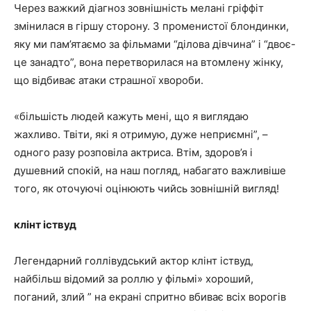
Через важкий діагноз зовнішність мелані гріффіт
змінилася в гіршу сторону. З променистої блондинки,
яку ми пам’ятаємо за фільмами “ділова дівчина” і “двоє-
це занадто”, вона перетворилася на втомлену жінку,
що відбиває атаки страшної хвороби.
«більшість людей кажуть мені, що я виглядаю
жахливо. Твіти, які я отримую, дуже неприємні”, –
одного разу розповіла актриса. Втім, здоров’я і
душевний спокій, на наш погляд, набагато важливіше
того, як оточуючі оцінюють чийсь зовнішній вигляд!
клінт іствуд
Легендарний голлівудський актор клінт іствуд,
найбільш відомий за роллю у фільмі» хороший,
поганий, злий ” на екрані спритно вбиває всіх ворогів