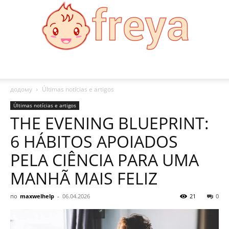
Freya
додому
Últimas notícias e artigos
Últimas notícias e artigos
THE EVENING BLUEPRINT:
6 HÁBITOS APOIADOS
PELA CIÊNCIA PARA UMA
MANHÃ MAIS FELIZ
по
maxwelhelp
-
06.04.2026
21
0