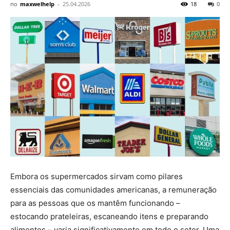
по
maxwelhelp
-
25.04.2026
18
0
Embora os supermercados sirvam como pilares
essenciais das comunidades americanas, a remuneração
para as pessoas que os mantêm funcionando –
estocando prateleiras, escaneando itens e preparando
alimentos – varia significativamente em todo o setor. Uma