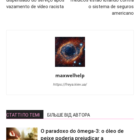
dispensado do serviço após
médicos estão lutando contra
vazamento de vídeo racista
o sistema de seguros
americano
maxwelhelp
https://freya.kiev.ua/
СТАТТІ ПО ТЕМІ
БІЛЬШЕ ВІД АВТОРА
O paradoxo do ômega-3: o óleo de
peixe poderia prejudicar a