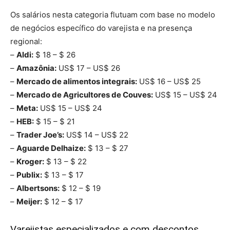
Os salários nesta categoria flutuam com base no modelo
de negócios específico do varejista e na presença
regional:
–
Aldi:
$ 18 – $ 26
–
Amazônia:
US$ 17 – US$ 26
–
Mercado de alimentos integrais:
US$ 16 – US$ 25
–
Mercado de Agricultores de Couves:
US$ 15 – US$ 24
–
Meta:
US$ 15 – US$ 24
–
HEB:
$ 15 – $ 21
–
Trader Joe’s:
US$ 14 – US$ 22
–
Aguarde Delhaize:
$ 13 – $ 27
–
Kroger:
$ 13 – $ 22
–
Publix:
$ 13 – $ 17
–
Albertsons:
$ 12 – $ 19
–
Meijer:
$ 12 – $ 17
Varejistas especializados e com descontos