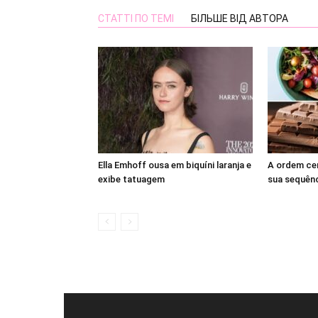
СТАТТІ ПО ТЕМІ
БІЛЬШЕ ВІД АВТОРА
Ella Emhoff ousa em biquíni laranja e
A ordem cer
exibe tatuagem
sua sequênc