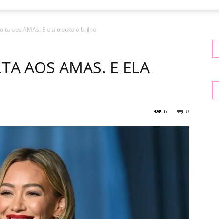
olta aos AMAs. E ela trouxe o brilho
TA AOS AMAS. E ELA
6
0