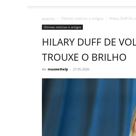
додому
Últimas notícias e artigos
Hilary Duff De v
Últimas notícias e artigos
HILARY DUFF DE VOL
TROUXE O BRILHO
по
maxwelhelp
-
27.05.2026