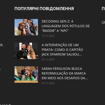
ПОПУЛЯРНІ ПОВІДОМЛЕННЯ
П
DECODING GEN Z: A
Úl
LINGUAGEM DOS RÓTULOS DE
“BADDIE” A “NPC”
13.11.2025
R:
A INTERVENÇÃO DE UM
PIRATA: COMO O CAPITÃO
JACK SPARROW SALVOU...
07.11.2025
A
SARAH FERGUSON BUSCA
REFORMULAÇÃO DA MARCA
EM MEIO AOS DESAFIOS DA...
07.11.2025