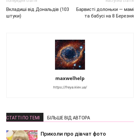
попередня стаття
наступна стаття
Вкладиші від Дональдів (103
Барвисті долоньки — мамі
штуки)
та бабусі на 8 Березня
maxwelhelp
https://freya.kiev.ua/
СТАТТІ ПО ТЕМІ
БІЛЬШЕ ВІД АВТОРА
Приколи про дівчат фото