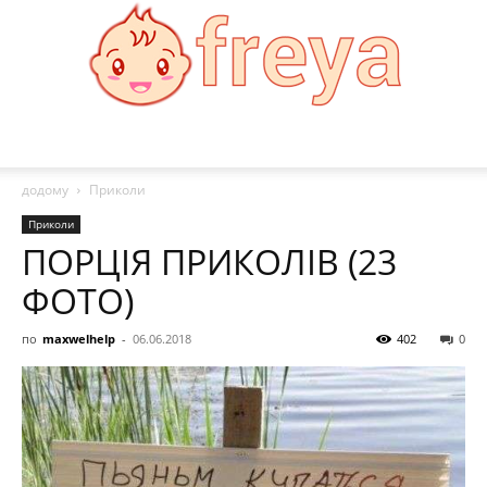
Freya
додому
Приколи
Приколи
ПОРЦІЯ ПРИКОЛІВ (23
ФОТО)
по
maxwelhelp
-
06.06.2018
402
0