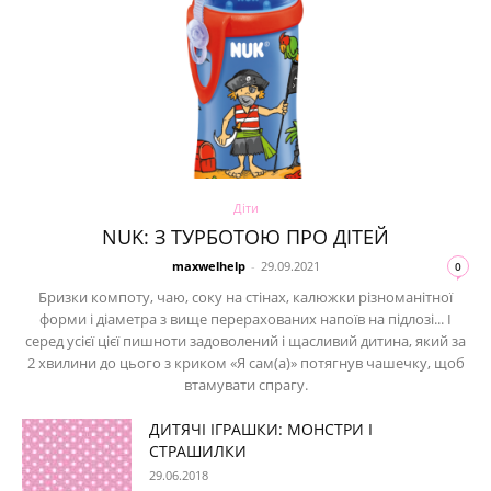
Діти
NUK: З ТУРБОТОЮ ПРО ДІТЕЙ
maxwelhelp
-
29.09.2021
0
Бризки компоту, чаю, соку на стінах, калюжки різноманітної
форми і діаметра з вище перерахованих напоїв на підлозі... І
серед усієї цієї пишноти задоволений і щасливий дитина, який за
2 хвилини до цього з криком «Я сам(а)» потягнув чашечку, щоб
втамувати спрагу.
ДИТЯЧІ ІГРАШКИ: МОНСТРИ І
СТРАШИЛКИ
29.06.2018