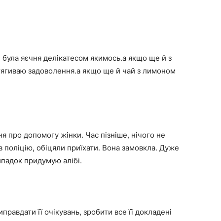
була яєчня делікатесом якимось.а якщо ще й з
тягиваю задоволення.а якщо ще й чай з лимоном
ня про допомогу жінки. Час пізніше, нічого не
в поліцію, обіцяли приїхати. Вона замовкла. Дуже
ипадок придумую алібі.
правдати її очікувань, зробити все її докладені