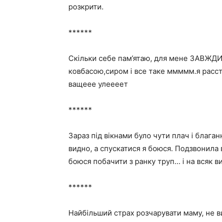
розкрити.
******
Скільки себе пам’ятаю, для мене ЗАВЖДИ 
ковбасою,сиром і все таке ммммм.я расс
ващеее улеееет
******
Зараз під вікнами було чути плач і благан
видно, а спускатися я боюся. Подзвонила 
боюся побачити з ранку труп… і на всяк в
******
Найбільший страх розчарувати маму, не ви