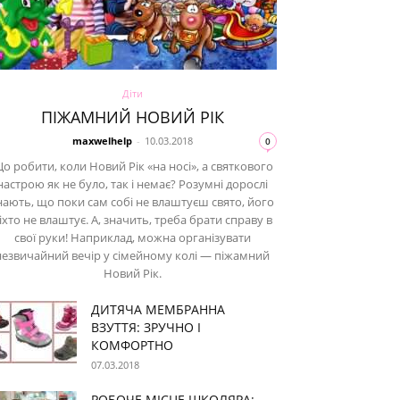
Діти
ПІЖАМНИЙ НОВИЙ РІК
maxwelhelp
-
10.03.2018
0
о робити, коли Новий Рік «на носі», а святкового
настрою як не було, так і немає? Розумні дорослі
нають, що поки сам собі не влаштуєш свято, його
іхто не влаштує. А, значить, треба брати справу в
свої руки! Наприклад, можна організувати
незвичайний вечір у сімейному колі — піжамний
Новий Рік.
ДИТЯЧА МЕМБРАННА
ВЗУТТЯ: ЗРУЧНО І
КОМФОРТНО
07.03.2018
РОБОЧЕ МІСЦЕ ШКОЛЯРА: