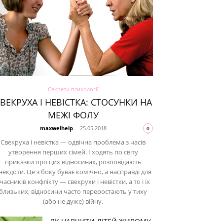
Секрети психології
ВЕКРУХА І НЕВІСТКА: СТОСУНКИ НА
МЕЖІ ФОЛУ
maxwelhelp
-
25.05.2018
0
Свекруха і невістка — одвічна проблема з часів
утворення перших сімей. І ходять по світу
приказки про цих відносинах, розповідають
некдоти. Це з боку буває комічно, а насправді для
часників конфлікту — свекрухи і невістки, а то і їх
близьких, відносини часто переростають у тиху
(або не дуже) війну.