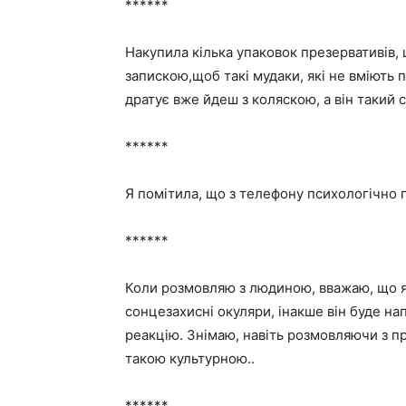
******
Накупила кілька упаковок презервативів, 
запискою,щоб такі мудаки, які не вміють 
дратує вже йдеш з коляскою, а він такий с
******
Я помітила, що з телефону психологічно п
******
Коли розмовляю з людиною, вважаю, що як
сонцезахисні окуляри, інакше він буде нап
реакцію. Знімаю, навіть розмовляючи з 
такою культурною..
******