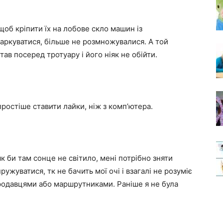
щоб кріпити їх на лобове скло машин із
паркуватися, більше не розмножувалися. А той
тав посеред тротуару і його ніяк не обійти.
ростіше ставити лайки, ніж з комп’ютера.
 би там сонце не світило, мені потрібно зняти
ружуватися, тк не бачить мої очі і взагалі не розуміє
продавцями або маршрутниками. Раніше я не була