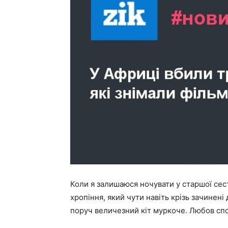
Коли я залишаюся ночувати у старшої сест
хропіння, який чути навіть крізь зачинені
поруч величезний кіт муркоче. Любов сп