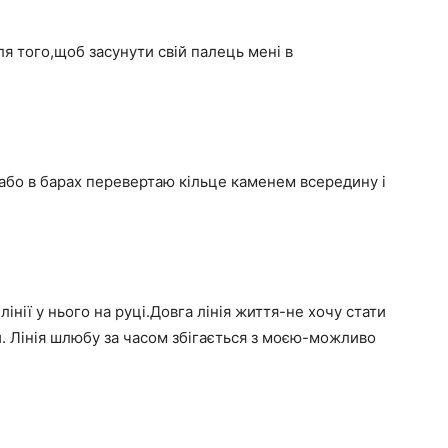
ля того,щоб засунути свій палець мені в
або в барах перевертаю кільце каменем всередину і
нії у нього на руці.Довга лінія життя-не хочу стати
 Лінія шлюбу за часом збігається з моєю-можливо