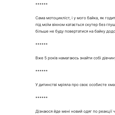
******
Сама мотоцикліст, і у мого байка, як годи
під моїм вікном катається скутер без глуш
більше не буду повертатися на байку додо
******
Вже 5 років намагаюсь знайти собі дівчину
******
У дитинстві мріяла про своє особисте хмар
******
Дізнаюся йде мені новий одяг по реакції 