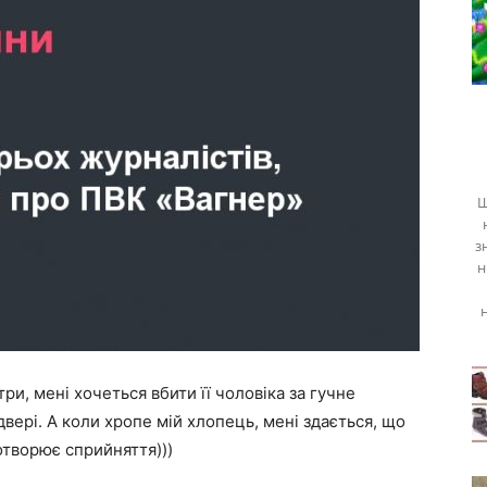
Щ
з
н
ри, мені хочеться вбити її чоловіка за гучне
 двері. А коли хропе мій хлопець, мені здається, що
отворює сприйняття)))