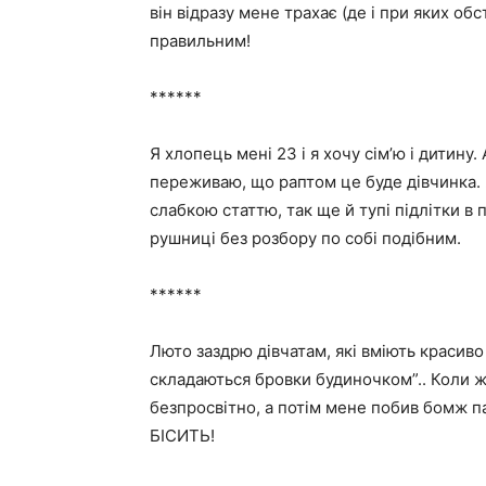
він відразу мене трахає (де і при яких об
правильним!
******
Я хлопець мені 23 і я хочу сім’ю і дитину
переживаю, що раптом це буде дівчинка.
слабкою статтю, так ще й тупі підлітки в 
рушниці без розбору по собі подібним.
******
Люто заздрю дівчатам, які вміють красиво
складаються бровки будиночком”.. Коли ж 
безпросвітно, а потім мене побив бомж
БІСИТЬ!