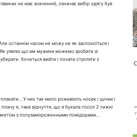
ставинах не має значення), означає вибір одягу був
. Але останнім часом не можу не як заспокоїться і
 Як уявлю що ми мужики можемо зробити зі
пуберате. Хочеться вийти і почати стріляти з
С
 плакати… У них так мило рожевіють носик і щічки і
а
плачу я, таке відчуття, що я бухала тосол 2 тижні
у
 пакетом з полузамороженными помідорами…