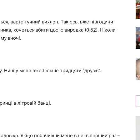
ться, варто гучний вихлоп. Так ось, вже півгодини
ника, хочеться вбити цього виродка (0:52). Ніколи
му вночі.
. Нині у мене вже більше тридцяти “друзів”.
инці в літровій банці.
чоловіка. Якщо побачивши мене в неї в перший раз –