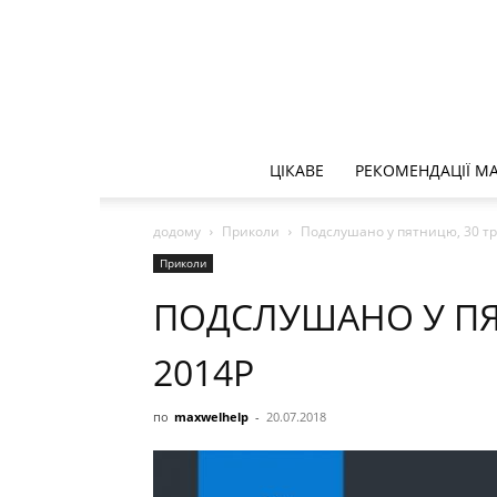
ЦІКАВЕ
РЕКОМЕНДАЦІЇ 
додому
Приколи
Подслушано у пятницю, 30 т
Приколи
ПОДСЛУШАНО У ПЯ
2014Р
по
maxwelhelp
-
20.07.2018