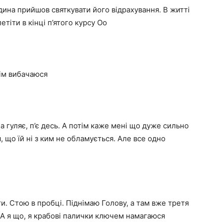
ина прийшов святкувати його відрахування. В житті
етіти в кінці п’ятого курсу Оо
тім вибачаюся
а гуляє, п’є десь. А потім каже мені що дуже сильно
 що їй ні з ким не обламується. Але все одно
и. Стою в пробці. Піднімаю Голову, а там вже третя
А я що, я крабові палички ключем намагаюся