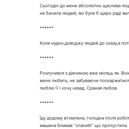
Сьогодні до мене абсолютно щаслива люд
не бачила людей, які були б щиро раді вил
******
Коли нудно,доводжу людей до сказу,а по
******
Розлучився з дівчиною вже місяць як. Вон
мене любить, не забуваючи поскаржитися,
люблю її і хочу назад. Сраная любов.
******
Їду додому втомлена, голодна після робот
машина блимає “спасибі” що пропустила. 