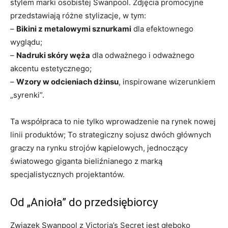
stylem marki osobistej Swanpool. Zdjęcia promocyjne
przedstawiają różne stylizacje, w tym:
–
Bikini z metalowymi sznurkami
dla efektownego
wyglądu;
–
Nadruki skóry węża
dla odważnego i odważnego
akcentu estetycznego;
–
Wzory w odcieniach dżinsu
, inspirowane wizerunkiem
„syrenki”.
Ta współpraca to nie tylko wprowadzenie na rynek nowej
linii produktów; To strategiczny sojusz dwóch głównych
graczy na rynku strojów kąpielowych, jednoczący
światowego giganta bieliźnianego z marką
specjalistycznych projektantów.
Od „Anioła” do przedsiębiorcy
Związek Swanpool z Victoria’s Secret jest głęboko