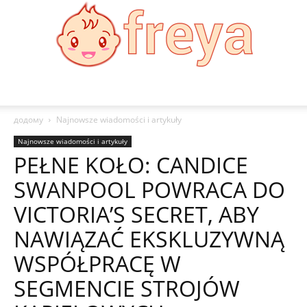
Freya
додому
Najnowsze wiadomości i artykuły
Najnowsze wiadomości i artykuły
PEŁNE KOŁO: CANDICE
SWANPOOL POWRACA DO
VICTORIA’S SECRET, ABY
NAWIĄZAĆ EKSKLUZYWNĄ
WSPÓŁPRACĘ W
SEGMENCIE STROJÓW