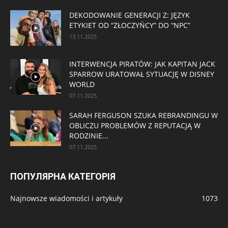
DEKODOWANIE GENERACJI Z: JĘZYK
ETYKIET OD “ZŁOCZYŃCY” DO “NPC”
13.11.2025
INTERWENCJA PIRATÓW: JAK KAPITAN JACK
SPARROW URATOWAŁ SYTUACJĘ W DISNEY
WORLD
07.11.2025
SARAH FERGUSON SZUKA REBRANDINGU W
OBLICZU PROBLEMÓW Z REPUTACJĄ W
RODZINIE...
07.11.2025
ПОПУЛЯРНА КАТЕГОРІЯ
Najnowsze wiadomości i artykuły
1073