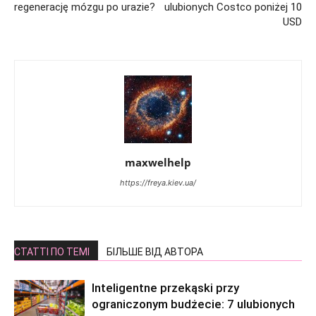
regenerację mózgu po urazie?
ulubionych Costco poniżej 10
USD
maxwelhelp
https://freya.kiev.ua/
СТАТТІ ПО ТЕМІ
БІЛЬШЕ ВІД АВТОРА
Inteligentne przekąski przy
ograniczonym budżecie: 7 ulubionych