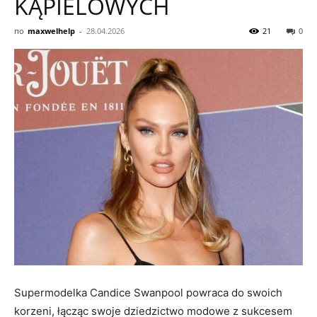
KĄPIELOWYCH
по
maxwelhelp
-
28.04.2026
21
0
Supermodelka Candice Swanpool powraca do swoich
korzeni, łącząc swoje dziedzictwo modowe z sukcesem