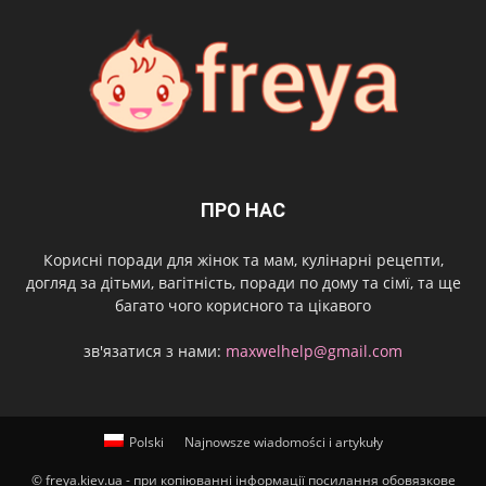
ПРО НАС
Корисні поради для жінок та мам, кулінарні рецепти,
догляд за дітьми, вагітність, поради по дому та сімї, та ще
багато чого корисного та цікавого
зв'язатися з нами:
maxwelhelp@gmail.com
Polski
Najnowsze wiadomości i artykuły
© freya.kiev.ua - при копіюванні інформації посилання обовязкове