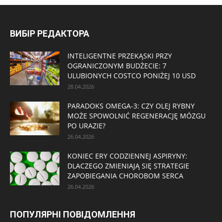
ВИБІР РЕДАКТОРА
INTELIGENTNE PRZEKĄSKI PRZY
OGRANICZONYM BUDŻECIE: 7
ULUBIONYCH COSTCO PONIŻEJ 10 USD
28.04.2026
PARADOKS OMEGA-3: CZY OLEJ RYBNY
MOŻE SPOWOLNIĆ REGENERACJĘ MÓZGU
PO URAZIE?
26.04.2026
KONIEC ERY CODZIENNEJ ASPIRYNY:
DLACZEGO ZMIENIAJĄ SIĘ STRATEGIE
ZAPOBIEGANIA CHOROBOM SERCA
26.04.2026
ПОПУЛЯРНІ ПОВІДОМЛЕННЯ