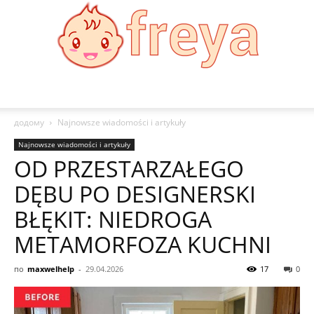
Freya
додому
Najnowsze wiadomości i artykuły
Najnowsze wiadomości i artykuły
OD PRZESTARZAŁEGO
DĘBU PO DESIGNERSKI
BŁĘKIT: NIEDROGA
METAMORFOZA KUCHNI
по
maxwelhelp
-
29.04.2026
17
0