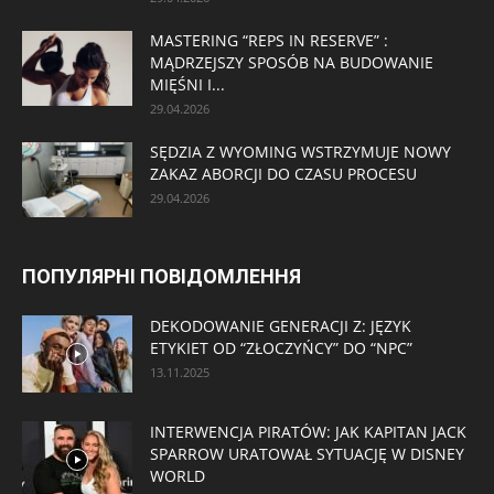
MASTERING “REPS IN RESERVE” :
MĄDRZEJSZY SPOSÓB NA BUDOWANIE
MIĘŚNI I...
29.04.2026
SĘDZIA Z WYOMING WSTRZYMUJE NOWY
ZAKAZ ABORCJI DO CZASU PROCESU
29.04.2026
ПОПУЛЯРНІ ПОВІДОМЛЕННЯ
DEKODOWANIE GENERACJI Z: JĘZYK
ETYKIET OD “ZŁOCZYŃCY” DO “NPC”
13.11.2025
INTERWENCJA PIRATÓW: JAK KAPITAN JACK
SPARROW URATOWAŁ SYTUACJĘ W DISNEY
WORLD