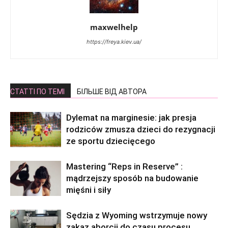
maxwelhelp
https://freya.kiev.ua/
СТАТТІ ПО ТЕМІ
БІЛЬШЕ ВІД АВТОРА
Dylemat na marginesie: jak presja
rodziców zmusza dzieci do rezygnacji
ze sportu dziecięcego
Mastering “Reps in Reserve” :
mądrzejszy sposób na budowanie
mięśni i siły
Sędzia z Wyoming wstrzymuje nowy
zakaz aborcji do czasu procesu