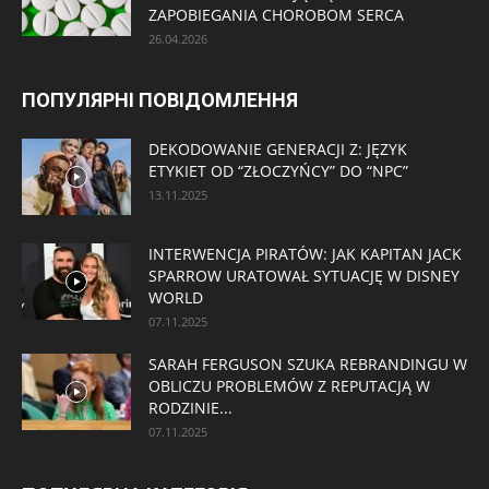
ZAPOBIEGANIA CHOROBOM SERCA
26.04.2026
ПОПУЛЯРНІ ПОВІДОМЛЕННЯ
DEKODOWANIE GENERACJI Z: JĘZYK
ETYKIET OD “ZŁOCZYŃCY” DO “NPC”
13.11.2025
INTERWENCJA PIRATÓW: JAK KAPITAN JACK
SPARROW URATOWAŁ SYTUACJĘ W DISNEY
WORLD
07.11.2025
SARAH FERGUSON SZUKA REBRANDINGU W
OBLICZU PROBLEMÓW Z REPUTACJĄ W
RODZINIE...
07.11.2025