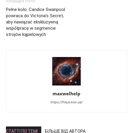
попередня стаття
Pełne koło: Candice Swanpool
powraca do Victoria’s Secret,
aby nawiązać ekskluzywną
współpracę w segmencie
strojów kąpielowych
maxwelhelp
https://freya.kiev.ua/
СТАТТІ ПО ТЕМІ
БІЛЬШЕ ВІД АВТОРА