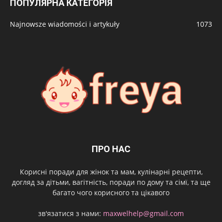
ПОПУЛЯРНА КАТЕГОРІЯ
Najnowsze wiadomości i artykuły
1073
ПРО НАС
Корисні поради для жінок та мам, кулінарні рецепти,
догляд за дітьми, вагітність, поради по дому та сімї, та ще
багато чого корисного та цікавого
зв'язатися з нами:
maxwelhelp@gmail.com