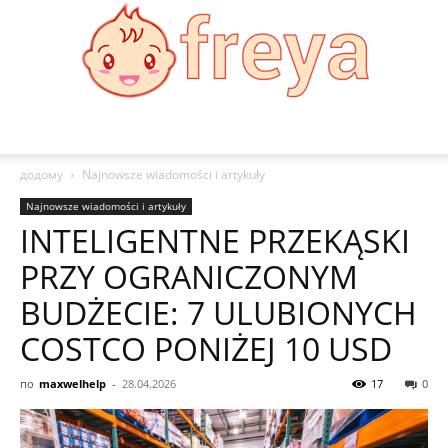
Freya
додому
Najnowsze wiadomości i artykuły
Najnowsze wiadomości i artykuły
INTELIGENTNE PRZEKĄSKI
PRZY OGRANICZONYM
BUDŻECIE: 7 ULUBIONYCH
COSTCO PONIŻEJ 10 USD
по
maxwelhelp
-
28.04.2026
17
0