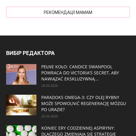
РЕКОМЕНДАЦІЇ МАМАМ
ВИБІР РЕДАКТОРА
PEŁNE KOŁO: CANDICE SWANPOOL
POWRACA DO VICTORIA’S SECRET, ABY
NAWIĄZAĆ EKSKLUZYWNĄ...
28.04.2026
PARADOKS OMEGA-3: CZY OLEJ RYBNY
MOŻE SPOWOLNIĆ REGENERACJĘ MÓZGU
PO URAZIE?
26.04.2026
KONIEC ERY CODZIENNEJ ASPIRYNY:
DLACZEGO ZMIENIAJĄ SIĘ STRATEGIE