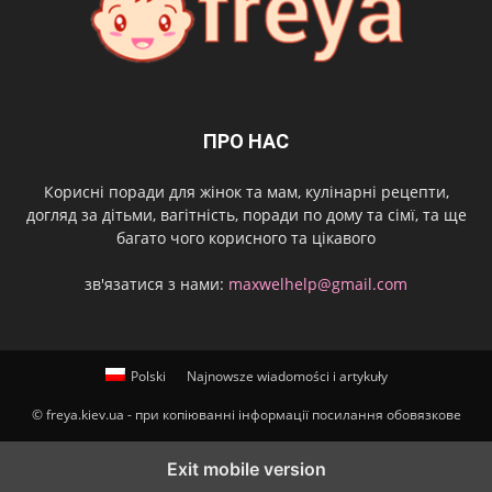
ПРО НАС
Корисні поради для жінок та мам, кулінарні рецепти,
догляд за дітьми, вагітність, поради по дому та сімї, та ще
багато чого корисного та цікавого
зв'язатися з нами:
maxwelhelp@gmail.com
Polski
Najnowsze wiadomości i artykuły
© freya.kiev.ua - при копіюванні інформації посилання обовязкове
Exit mobile version