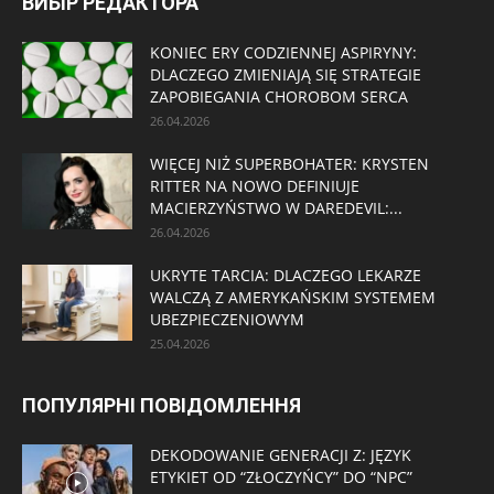
ВИБІР РЕДАКТОРА
KONIEC ERY CODZIENNEJ ASPIRYNY:
DLACZEGO ZMIENIAJĄ SIĘ STRATEGIE
ZAPOBIEGANIA CHOROBOM SERCA
26.04.2026
WIĘCEJ NIŻ SUPERBOHATER: KRYSTEN
RITTER NA NOWO DEFINIUJE
MACIERZYŃSTWO W DAREDEVIL:...
26.04.2026
UKRYTE TARCIA: DLACZEGO LEKARZE
WALCZĄ Z AMERYKAŃSKIM SYSTEMEM
UBEZPIECZENIOWYM
25.04.2026
ПОПУЛЯРНІ ПОВІДОМЛЕННЯ
DEKODOWANIE GENERACJI Z: JĘZYK
ETYKIET OD “ZŁOCZYŃCY” DO “NPC”