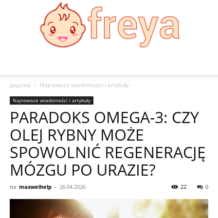
Freya
додому
Najnowsze wiadomości i artykuły
Najnowsze wiadomości i artykuły
PARADOKS OMEGA-3: CZY
OLEJ RYBNY MOŻE
SPOWOLNIĆ REGENERACJĘ
MÓZGU PO URAZIE?
по
maxwelhelp
-
26.04.2026
22
0