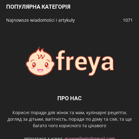
ПОПУЛЯРНА КАТЕГОРІЯ
Najnowsze wiadomości i artykuły
1071
ПРО НАС
Корисні поради для жінок та мам, кулінарні рецепти,
догляд за дітьми, вагітність, поради по дому та сімї, та ще
багато чого корисного та цікавого
зв'язатися з нами:
maxwelhelp@gmail.com