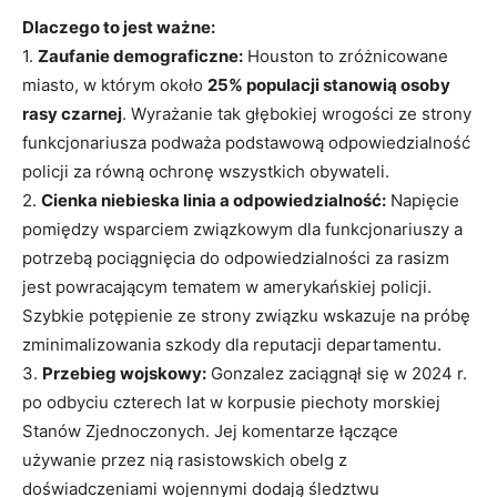
Dlaczego to jest ważne:
1.
Zaufanie demograficzne:
Houston to zróżnicowane
miasto, w którym około
25% populacji stanowią osoby
rasy czarnej
. Wyrażanie tak głębokiej wrogości ze strony
funkcjonariusza podważa podstawową odpowiedzialność
policji za równą ochronę wszystkich obywateli.
2.
Cienka niebieska linia a odpowiedzialność:
Napięcie
pomiędzy wsparciem związkowym dla funkcjonariuszy a
potrzebą pociągnięcia do odpowiedzialności za rasizm
jest powracającym tematem w amerykańskiej policji.
Szybkie potępienie ze strony związku wskazuje na próbę
zminimalizowania szkody dla reputacji departamentu.
3.
Przebieg wojskowy:
Gonzalez zaciągnął się w 2024 r.
po odbyciu czterech lat w korpusie piechoty morskiej
Stanów Zjednoczonych. Jej komentarze łączące
używanie przez nią rasistowskich obelg z
doświadczeniami wojennymi dodają śledztwu