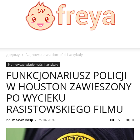
Freya
додому
Najnowsze wiadomości i artykuły
Najnowsze wiadomości i artykuły
FUNKCJONARIUSZ POLICJI
W HOUSTON ZAWIESZONY
PO WYCIEKU
RASISTOWSKIEGO FILMU
по
maxwelhelp
-
25.04.2026
15
0