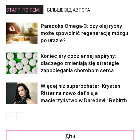
СТАТТІ ПО ТЕМІ
БІЛЬШЕ ВІД АВТОРА
Paradoks Omega-3: czy olej rybny
może spowolnić regenerację mózgu
po urazie?
Koniec ery codziennej aspiryny:
dlaczego zmieniają się strategie
zapobiegania chorobom serca
Więcej niż superbohater: Krysten
Ritter na nowo definiuje
macierzyństwo w Daredevil: Rebirth
Діти