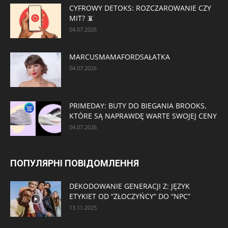
CYFROWY DETOKS: ROZCZAROWANIE CZY
MIT? 📵
04.07.2026
MARCUSMAMAFORDSAŁATKA
04.07.2026
PRIMEDAY: BUTY DO BIEGANIA BROOKS,
KTÓRE SĄ NAPRAWDĘ WARTE SWOJEJ CENY
04.07.2026
ПОПУЛЯРНІ ПОВІДОМЛЕННЯ
DEKODOWANIE GENERACJI Z: JĘZYK
ETYKIET OD “ZŁOCZYŃCY” DO “NPC”
13.11.2025