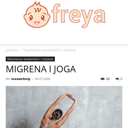
Freya
додому
Najnowsze wiadomości i artykuły
Najnowsze wiadomości i artykuły
MIGRENA I JOGA
по
maxwelhelp
-
04.07.2026
20
0