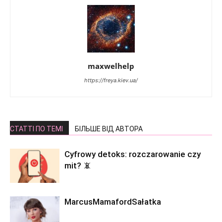
maxwelhelp
https://freya.kiev.ua/
СТАТТІ ПО ТЕМІ
БІЛЬШЕ ВІД АВТОРА
Cyfrowy detoks: rozczarowanie czy
mit? 📵
MarcusMamafordSałatka