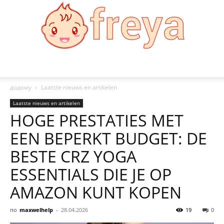
Freya
додому
Laatste nieuws en artikelen
Laatste nieuws en artikelen
HOGE PRESTATIES MET
EEN BEPERKT BUDGET: DE
BESTE CRZ YOGA
ESSENTIALS DIE JE OP
AMAZON KUNT KOPEN
по
maxwelhelp
-
28.04.2026
19
0