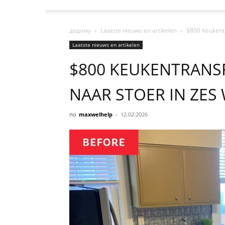
додому
Laatste nieuws en artikelen
$800 Keukentr
Laatste nieuws en artikelen
$800 KEUKENTRANSF
NAAR STOER IN ZES
по
maxwelhelp
-
12.02.2026