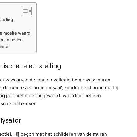
telling
de moeite waard
en en heden
uimte
ische teleurstelling
eeuw waarvan de keuken volledig beige was: muren,
t de ruimte als ‘bruin en saai’, zonder de charme die hij
ig jaar niet meer bijgewerkt, waardoor het een
ische make-over.
alysator
ctief. Hij begon met het schilderen van de muren