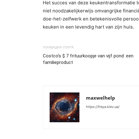
Het succes van deze keukentransformatie to
niet noodzakelijkerwijs omvangrijke financi
doe-het-zelfwerk en betekenisvolle persoo
keuken in een levendig hart van zijn huis.
попередня стаття
Costco’s $ 7 frituurkoopje van vijf pond: een
familieproduct
maxwelhelp
https://freya.kiev.ua/