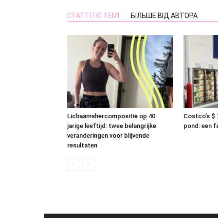
СТАТТІ ПО ТЕМІ
БІЛЬШЕ ВІД АВТОРА
Lichaamshercompositie op 40-
Costco’s $ 7
jarige leeftijd: twee belangrijke
pond: een f
veranderingen voor blijvende
resultaten