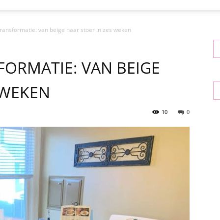
ansformatie: van beige naar stoer in zes weken
ORMATIE: VAN BEIGE
 WEKEN
10
0