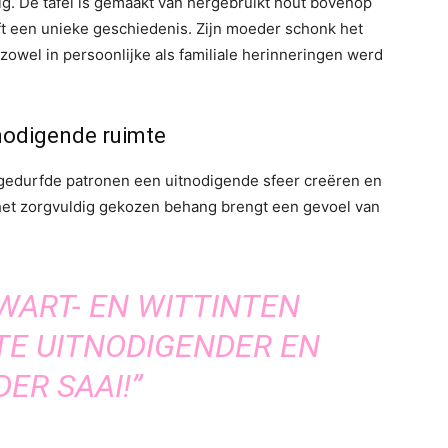
tig. De tafel is gemaakt van hergebruikt hout bovenop
t een unieke geschiedenis. Zijn moeder schonk het
owel in persoonlijke als familiale herinneringen werd
itnodigende ruimte
 gedurfde patronen een uitnodigende sfeer creëren en
het zorgvuldig gekozen behang brengt een gevoel van
WART- EN WITTINTEN
TE UITNODIGENDER EN
ER SAAI!”