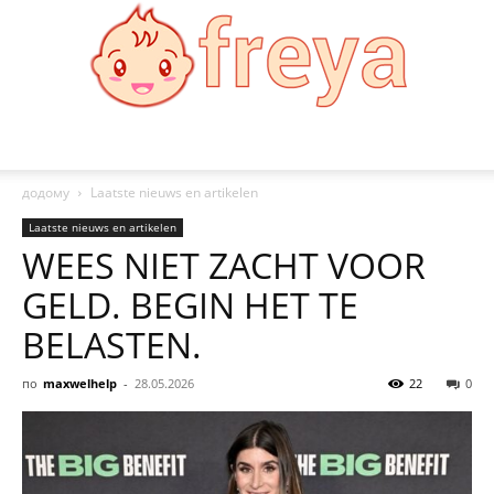
Freya
додому
Laatste nieuws en artikelen
Laatste nieuws en artikelen
WEES NIET ZACHT VOOR
GELD. BEGIN HET TE
BELASTEN.
по
maxwelhelp
-
28.05.2026
22
0