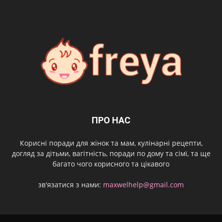
ПРО НАС
Корисні поради для жінок та мам, кулінарні рецепти,
догляд за дітьми, вагітність, поради по дому та сімї, та ще
багато чого корисного та цікавого
зв'язатися з нами:
maxwelhelp@gmail.com