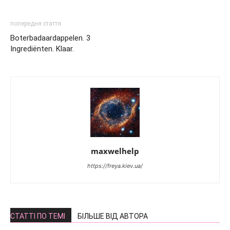
попередня стаття
Boterbadaardappelen. 3
Ingrediënten. Klaar.
maxwelhelp
https://freya.kiev.ua/
СТАТТІ ПО ТЕМІ
БІЛЬШЕ ВІД АВТОРА