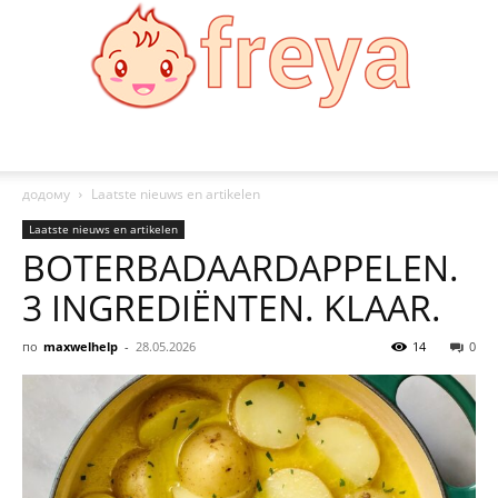
Freya
додому
Laatste nieuws en artikelen
Laatste nieuws en artikelen
BOTERBADAARDAPPELEN.
3 INGREDIËNTEN. KLAAR.
по
maxwelhelp
-
28.05.2026
14
0