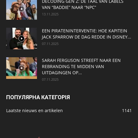
DECODING GEN Z: DE TAAL VAN LABELS
VAN “BADDIE” NAAR “NPC”
13.11.2025
EEN PIRATENINTERVENTIE: HOE KAPITEIN
JACK SPARROW DE DAG REDDE IN DISNEY...
07.11.2025
SARAH FERGUSON STREEFT NAAR EEN
REBRANDING TE MIDDEN VAN
UITDAGINGEN OP...
07.11.2025
ПОПУЛЯРНА КАТЕГОРІЯ
Laatste nieuws en artikelen
1141