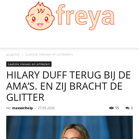
Freya
додому
Laatste nieuws en artikelen
Laatste nieuws en artikelen
HILARY DUFF TERUG BIJ DE
AMA’S. EN ZIJ BRACHT DE
GLITTER
по
maxwelhelp
-
27.05.2026
15
0