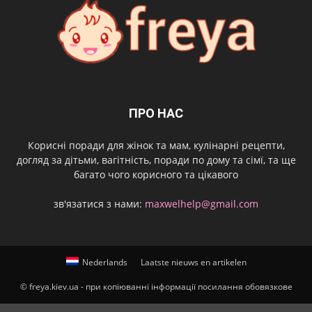
ПРО НАС
Корисні поради для жінок та мам, кулінарні рецепти,
догляд за дітьми, вагітність, поради по дому та сімї, та ще
багато чого корисного та цікавого
зв'язатися з нами:
maxwelhelp@gmail.com
Nederlands
Laatste nieuws en artikelen
© freya.kiev.ua - при копіюванні інформації посилання обовязкове