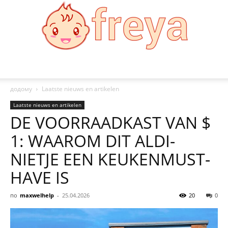
Freya
додому
Laatste nieuws en artikelen
Laatste nieuws en artikelen
DE VOORRAADKAST VAN $
1: WAAROM DIT ALDI-
NIETJE EEN KEUKENMUST-
HAVE IS
по
maxwelhelp
-
25.04.2026
20
0