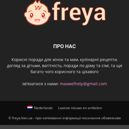
ПРО НАС
Корисні поради для жінок та мам, кулінарні рецепти,
догляд за дітьми, вагітність, поради по дому та сімї, та ще
багато чого корисного та цікавого
зв'язатися з нами:
maxwelhelp@gmail.com
Nederlands
Laatste nieuws en artikelen
© freya.kiev.ua - при копіюванні інформації посилання обовязкове