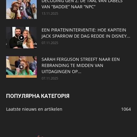
DECODING GEN Z: DE TAAL VAN LABELS
VAN “BADDIE” NAAR “NPC”
13.11.2025
EEN PIRATENINTERVENTIE: HOE KAPITEIN
JACK SPARROW DE DAG REDDE IN DISNEY...
07.11.2025
SARAH FERGUSON STREEFT NAAR EEN
REBRANDING TE MIDDEN VAN
UITDAGINGEN OP...
07.11.2025
ПОПУЛЯРНА КАТЕГОРІЯ
Laatste nieuws en artikelen
1064