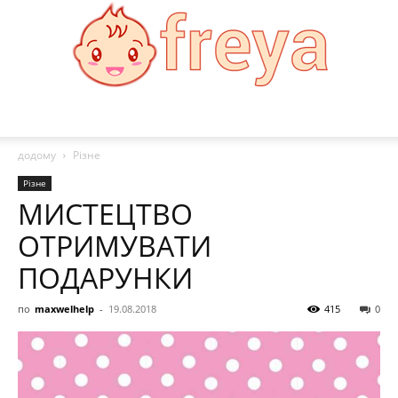
Freya
додому
Різне
Різне
МИСТЕЦТВО
ОТРИМУВАТИ
ПОДАРУНКИ
по
maxwelhelp
-
19.08.2018
415
0