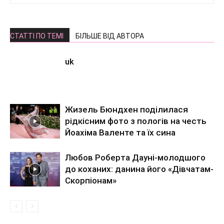
СТАТТІ ПО ТЕМІ
БІЛЬШЕ ВІД АВТОРА
uk
Жизель Бюндхен поділилася
рідкісним фото з пологів на честь
Йоахіма Валенте та їх сина
Любов Роберта Дауні-молодшого
до коханих: данина його «Дівчатам-
Скорпіонам»