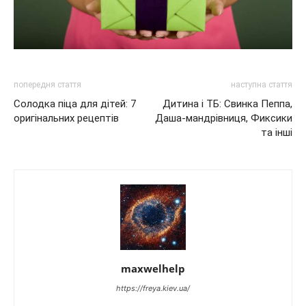
попередня стаття
наступна стаття
Солодка піца для дітей: 7
Дитина і ТБ: Свинка Пеппа,
оригінальних рецептів
Даша-мандрівниця, Фиксики
та інші
maxwelhelp
https://freya.kiev.ua/