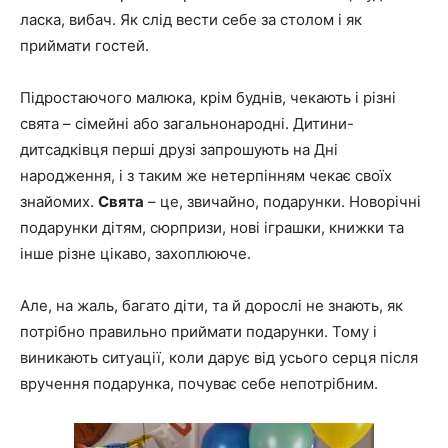
ласка, вибач. Як слід вести себе за столом і як
приймати гостей.
Підростаючого малюка, крім буднів, чекають і різні
свята – сімейні або загальнонародні. Дитини-
дитсадківця перші друзі запрошують на Дні
народження, і з таким же нетерпінням чекає своїх
знайомих.
Свята
– це, звичайно, подарунки.
Новорічні
подарунки дітям, сюрпризи, нові іграшки, книжки та
інше різне цікаво, захоплююче.
Але, на жаль, багато діти, та й дорослі не знають, як
потрібно правильно приймати подарунки. Тому і
виникають ситуації, коли дарує від усього серця після
вручення подарунка, почуває себе непотрібним.