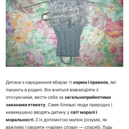
Дитина з народження вбирає ті
норми і правила
, які
панують в родині. Він вчиться взаємодіяти з
оточуючими, вести себе за
загальноприйнятими
законами етикету
. Саме близькі люди природно і
невимушено вводять дитину у
світ моралі і
моральності.
З їх допомогою малюк розуміє, як
важливо говорити «чарівні слова» — спасибі, будь