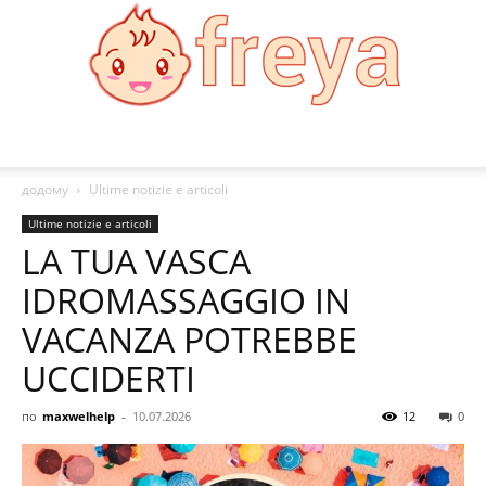
Freya
додому
Ultime notizie e articoli
Ultime notizie e articoli
LA TUA VASCA
IDROMASSAGGIO IN
VACANZA POTREBBE
UCCIDERTI
по
maxwelhelp
-
10.07.2026
12
0