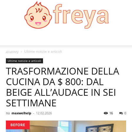
Freya
додому
Ultime notizie e articoli
Ultime notizie e articoli
TRASFORMAZIONE DELLA
CUCINA DA $ 800: DAL
BEIGE ALL’AUDACE IN SEI
SETTIMANE
по
maxwelhelp
-
12.02.2026
16
0