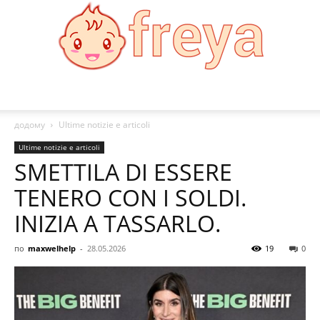
Freya
додому
Ultime notizie e articoli
Ultime notizie e articoli
SMETTILA DI ESSERE
TENERO CON I SOLDI.
INIZIA A TASSARLO.
по
maxwelhelp
-
28.05.2026
19
0