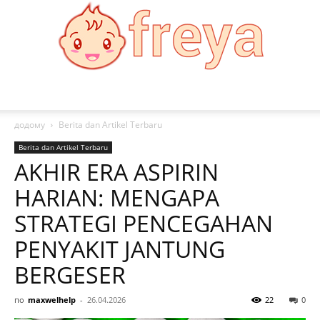
Freya
додому
Berita dan Artikel Terbaru
Berita dan Artikel Terbaru
AKHIR ERA ASPIRIN
HARIAN: MENGAPA
STRATEGI PENCEGAHAN
PENYAKIT JANTUNG
BERGESER
по
maxwelhelp
-
26.04.2026
22
0