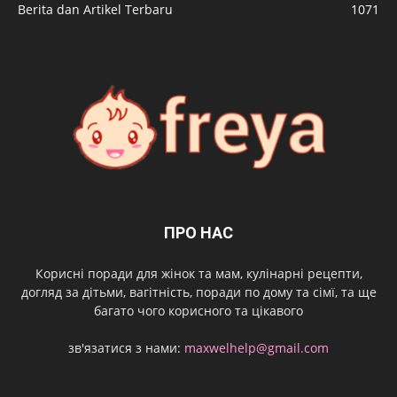
Berita dan Artikel Terbaru
1071
ПРО НАС
Корисні поради для жінок та мам, кулінарні рецепти,
догляд за дітьми, вагітність, поради по дому та сімї, та ще
багато чого корисного та цікавого
зв'язатися з нами:
maxwelhelp@gmail.com