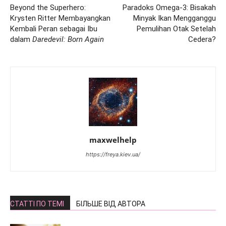
Beyond the Superhero:
Paradoks Omega-3: Bisakah
Krysten Ritter Membayangkan
Minyak Ikan Mengganggu
Kembali Peran sebagai Ibu
Pemulihan Otak Setelah
dalam
Daredevil: Born Again
Cedera?
maxwelhelp
https://freya.kiev.ua/
СТАТТІ ПО ТЕМІ
БІЛЬШЕ ВІД АВТОРА