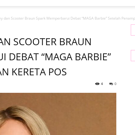
y dan Scooter Braun Spark Memperbarui Debat “MAGA Barbie” Setelah Penampil
AN SCOOTER BRAUN
I DEBAT “MAGA BARBIE”
AN KERETA POS
4
0