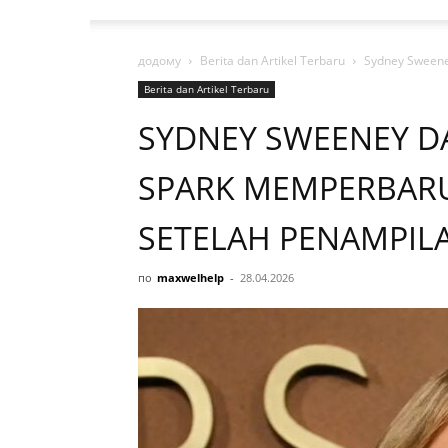
додому
Berita dan Artikel Terbaru
Sydney Sweene
Berita dan Artikel Terbaru
SYDNEY SWEENEY D
SPARK MEMPERBARU
SETELAH PENAMPIL
по
maxwelhelp
-
28.04.2026