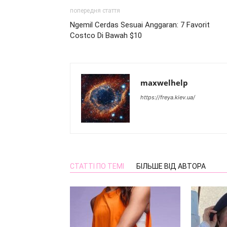
попередня стаття
Ngemil Cerdas Sesuai Anggaran: 7 Favorit
Costco Di Bawah $10
maxwelhelp
https://freya.kiev.ua/
СТАТТІ ПО ТЕМІ
БІЛЬШЕ ВІД АВТОРА