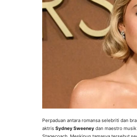
Perpaduan antara romansa selebriti dan brand
aktris
Sydney Sweeney
dan maestro musi
Stagecoach. Meskipun tamasya tersebut se