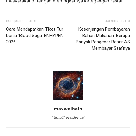
masyarakat di tengah meningkatnya ketegangan rasial.
попередня стаття
наступна стаття
Cara Mendapatkan Tiket Tur
Kesenjangan Pembayaran
Dunia ‘Blood Saga’ ENHYPEN
Bahan Makanan: Berapa
2026
Banyak Pengecer Besar AS
Membayar Stafnya
maxwelhelp
https://freya.kiev.ua/