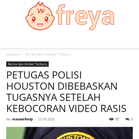
Freya
додому
Berita dan Artikel Terbaru
Berita dan Artikel Terbaru
PETUGAS POLISI
HOUSTON DIBEBASKAN
TUGASNYA SETELAH
KEBOCORAN VIDEO RASIS
по
maxwelhelp
-
25.04.2026
17
0