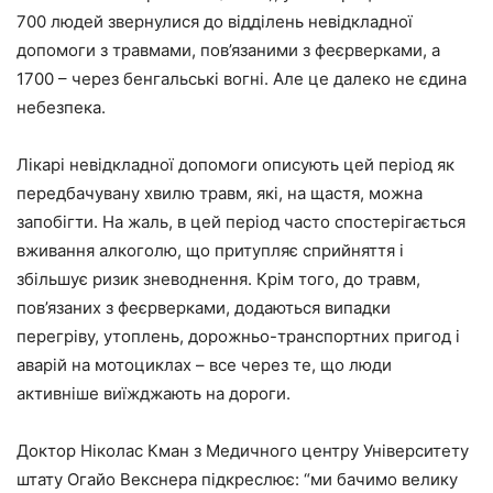
700 людей звернулися до відділень невідкладної
допомоги з травмами, пов’язаними з феєрверками, а
1700 – через бенгальські вогні. Але це далеко не єдина
небезпека.
Лікарі невідкладної допомоги описують цей період як
передбачувану хвилю травм, які, на щастя, можна
запобігти. На жаль, в цей період часто спостерігається
вживання алкоголю, що притупляє сприйняття і
збільшує ризик зневоднення. Крім того, до травм,
пов’язаних з феєрверками, додаються випадки
перегріву, утоплень, дорожньо-транспортних пригод і
аварій на мотоциклах – все через те, що люди
активніше виїжджають на дороги.
Доктор Ніколас Кман з Медичного центру Університету
штату Огайо Векснера підкреслює: “ми бачимо велику