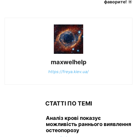
фаворите! ☀️
maxwelhelp
https://freya.kiev.ua/
СТАТТІ ПО ТЕМІ
Аналіз крові показує
можливість раннього виявлення
остеопорозу