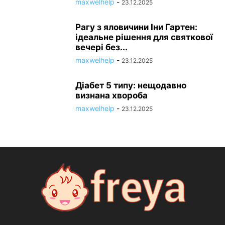
maxwelhelp
-
23.12.2025
Рагу з яловичини Іни Гартен:
ідеальне рішення для святкової
вечері без...
maxwelhelp
-
23.12.2025
Діабет 5 типу: нещодавно
визнана хвороба
maxwelhelp
-
23.12.2025