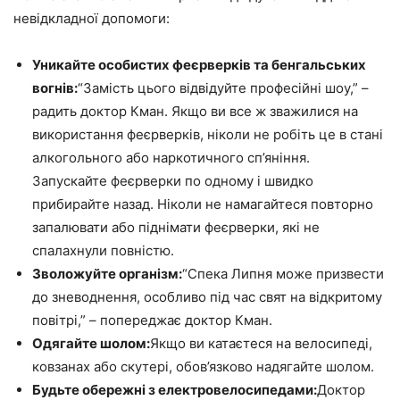
невідкладної допомоги:
Уникайте особистих феєрверків та бенгальських
вогнів:
“Замість цього відвідуйте професійні шоу,” –
радить доктор Кман. Якщо ви все ж зважилися на
використання феєрверків, ніколи не робіть це в стані
алкогольного або наркотичного сп’яніння.
Запускайте феєрверки по одному і швидко
прибирайте назад. Ніколи не намагайтеся повторно
запалювати або піднімати феєрверки, які не
спалахнули повністю.
Зволожуйте організм:
“Спека Липня може призвести
до зневоднення, особливо під час свят на відкритому
повітрі,” – попереджає доктор Кман.
Одягайте шолом:
Якщо ви катаєтеся на велосипеді,
ковзанах або скутері, обов’язково надягайте шолом.
Будьте обережні з електровелосипедами:
Доктор