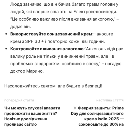
Людд зазначає, що він бачив багато травм голови у
людей, які вперше сідають на Електровелосипеди.
“Це особливо важливо після вживання алкоголю,” –
додає він.
Використовуйте сонцезахисний крем:
Наносьте
крем з SPF 30 + і повторно кожні дві години.
Контролюйте вживання алкоголю:
“Алкоголь відіграє
велику роль не тільки у виникненні травм, але і в
проблемах зі здоров’ям, особливо в спеку,” – нагадує
доктор Марино.
Насолоджуйтесь святом, але будьте в безпеці!
попередня стаття
наступна стаття
Чи можуть слухові апарати
☀️ Феерия защиты: Prime
продовжити ваше життя?
Day для солнцезащитного
Новітнє дослідження
крема Isdin 2025 —
проливає світло
сэкономьте до 30% на