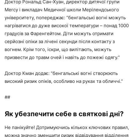
Доктор Рональд Сан-Хуан, директор дитячої групи
Mercy і викладач Медичної школи Мерілендського
університету, попереджає: “бенгальські вогні можуть
нагріватися до дуже високої температури – понад 1000
градусів за Фаренгейтом. Діти можуть отримати
серйозні опіки за лічені секунди після контакту з
вогнем. Крім того, іскри, що вилітають, можуть
призвести до травм очей і навіть до пожежі одягу.”
Доктор Кман додає: “бенгальські вогні створюють
високий ризик опіків, особливо на руках та обличчі.”
##
Як убезпечити себе в святкові дні?
Не панікуйте! Дотримуючись кількох ключових правил,
можна значно зменшити ризик відвідування відділення