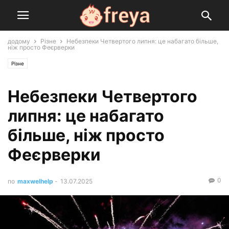
додому
Різне
Небезпеки Четвертого липня: це набагато більше,
ніж просто Феєрверки
Різне
Небезпеки Четвертого
липня: це набагато
більше, ніж просто
Феєрверки
0
по
maxwelhelp
-
13.07.2025