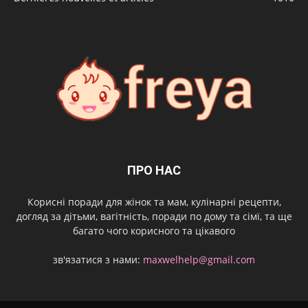
ПРО НАС
Корисні поради для жінок та мам, кулінарні рецепти,
догляд за дітьми, вагітність, поради по дому та сімї, та ще
багато чого корисного та цікавого
зв'язатися з нами:
maxwelhelp@gmail.com