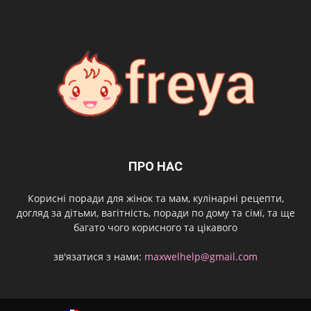
ПРО НАС
Корисні поради для жінок та мам, кулінарні рецепти,
догляд за дітьми, вагітність, поради по дому та сімї, та ще
багато чого корисного та цікавого
зв'язатися з нами:
maxwelhelp@gmail.com