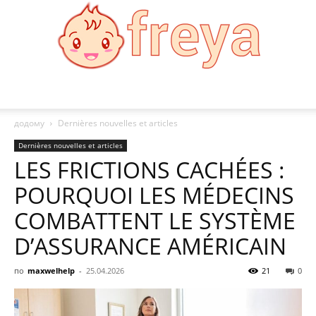
Freya
додому
Dernières nouvelles et articles
Dernières nouvelles et articles
LES FRICTIONS CACHÉES :
POURQUOI LES MÉDECINS
COMBATTENT LE SYSTÈME
D’ASSURANCE AMÉRICAIN
по
maxwelhelp
-
25.04.2026
21
0