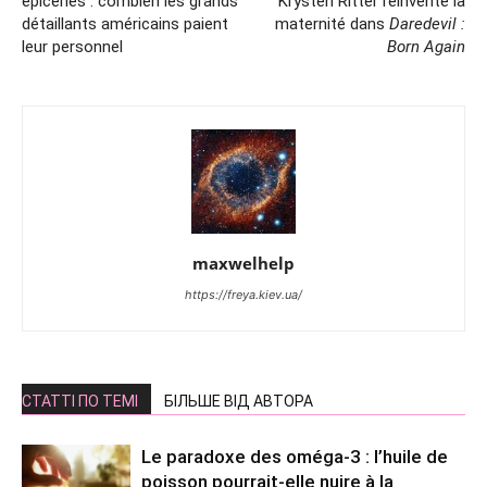
épiceries : combien les grands
Krysten Ritter réinvente la
détaillants américains paient
maternité dans
Daredevil :
leur personnel
Born Again
maxwelhelp
https://freya.kiev.ua/
СТАТТІ ПО ТЕМІ
БІЛЬШЕ ВІД АВТОРА
Le paradoxe des oméga-3 : l’huile de
poisson pourrait-elle nuire à la