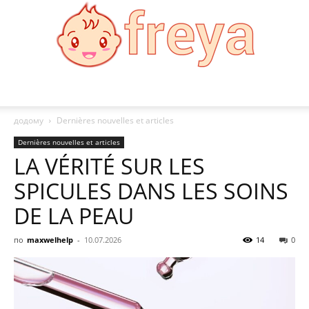
Freya
додому
Dernières nouvelles et articles
Dernières nouvelles et articles
LA VÉRITÉ SUR LES
SPICULES DANS LES SOINS
DE LA PEAU
по
maxwelhelp
-
10.07.2026
14
0