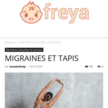
Freya
додому
Dernières nouvelles et articles
Dernières nouvelles et articles
MIGRAINES ET TAPIS
по
maxwelhelp
-
04.07.2026
14
0