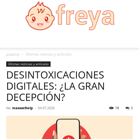
Freya
додому
Últimas noticias y artículos
Últimas noticias y artículos
DESINTOXICACIONES
DIGITALES: ¿LA GRAN
DECEPCIÓN?
по
maxwelhelp
-
04.07.2026
19
0