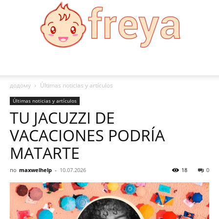
Freya
додому
Últimas noticias y artículos
Últimas noticias y artículos
TU JACUZZI DE
VACACIONES PODRÍA
MATARTE
по
maxwelhelp
-
10.07.2026
18
0