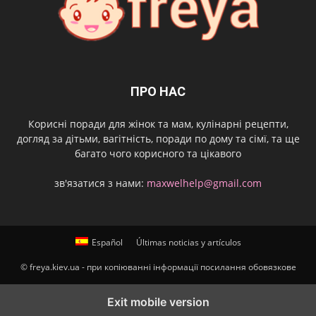
ПРО НАС
Корисні поради для жінок та мам, кулінарні рецепти,
догляд за дітьми, вагітність, поради по дому та сімї, та ще
багато чого корисного та цікавого
зв'язатися з нами:
maxwelhelp@gmail.com
Español
Últimas noticias y artículos
© freya.kiev.ua - при копіюванні інформації посилання обовязкове
Exit mobile version