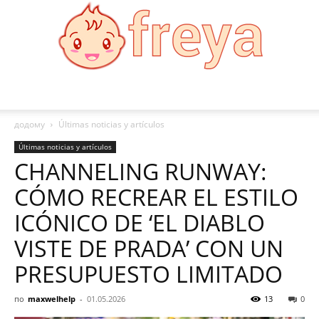
Freya
додому
Últimas noticias y artículos
Últimas noticias y artículos
CHANNELING RUNWAY:
CÓMO RECREAR EL ESTILO
ICÓNICO DE ‘EL DIABLO
VISTE DE PRADA’ CON UN
PRESUPUESTO LIMITADO
по
maxwelhelp
-
01.05.2026
13
0