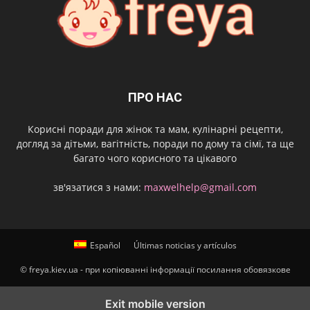
ПРО НАС
Корисні поради для жінок та мам, кулінарні рецепти,
догляд за дітьми, вагітність, поради по дому та сімї, та ще
багато чого корисного та цікавого
зв'язатися з нами:
maxwelhelp@gmail.com
Español
Últimas noticias y artículos
© freya.kiev.ua - при копіюванні інформації посилання обовязкове
Exit mobile version