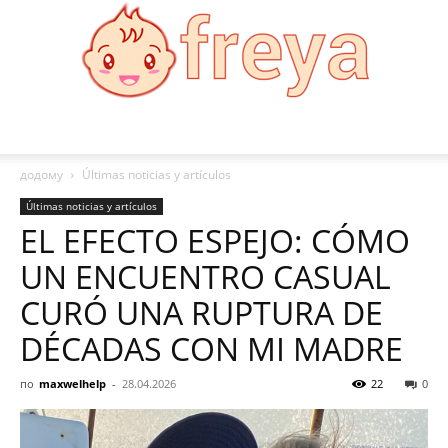
Freya
додому
Últimas noticias y artículos
Últimas noticias y artículos
EL EFECTO ESPEJO: CÓMO
UN ENCUENTRO CASUAL
CURÓ UNA RUPTURA DE
DÉCADAS CON MI MADRE
по
maxwelhelp
-
28.04.2026
22
0