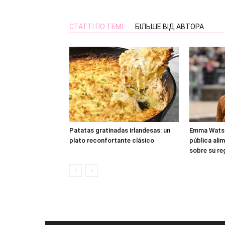
СТАТТІ ПО ТЕМІ
БІЛЬШЕ ВІД АВТОРА
Patatas gratinadas irlandesas: un
Emma Watson
plato reconfortante clásico
pública ali
sobre su re