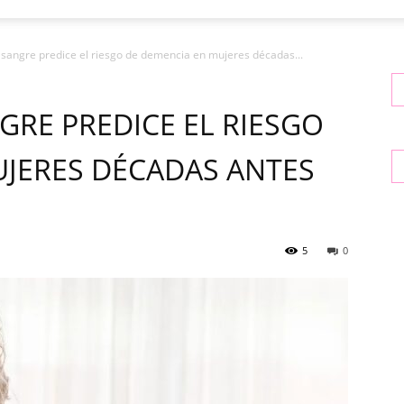
 sangre predice el riesgo de demencia en mujeres décadas...
GRE PREDICE EL RIESGO
UJERES DÉCADAS ANTES
5
0